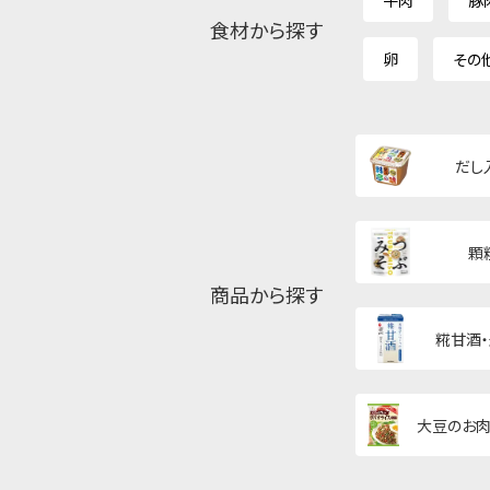
牛肉
豚
食材から探す
卵
その
だし
顆
商品から探す
糀甘酒
大豆のお肉