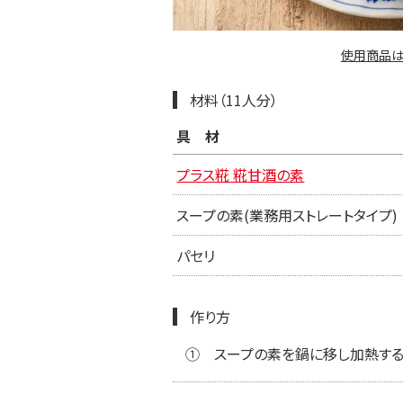
使用商品は
材料（11人分）
具材
プラス糀 糀甘酒の素
スープの素(業務用ストレートタイプ)
パセリ
作り方
①
スープの素を鍋に移し加熱する