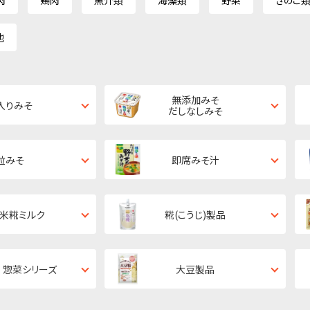
肉
鶏肉
魚介類
海藻類
野菜
きのこ
他
無添加みそ
入りみそ
だしなしみそ
粒みそ
即席みそ汁
・米糀ミルク
糀(こうじ)製品
 惣菜シリーズ
大豆製品