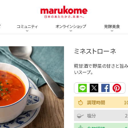
ピ
コミュニティ
オンラインショップ
発酵美食
ミネストローネ
糀甘酒で野菜の甘さと旨み
いスープ。
調理時間
1
塩分
2