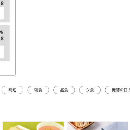
68
格
98
時短
朝食
昼食
夕食
発酵の日 