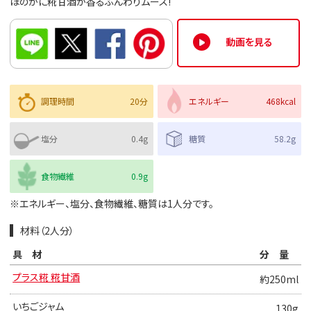
ほのかに糀甘酒が香るふんわりムース!
動画を見る
調理時間
20分
エネルギー
468kcal
塩分
0.4g
糖質
58.2g
食物繊維
0.9g
※エネルギー、塩分、食物繊維、糖質は1人分です。
材料（2人分）
具材
分量
プラス糀 糀甘酒
約250ml
いちごジャム
130g