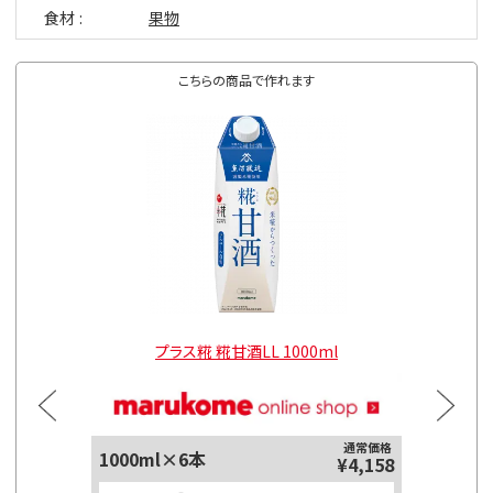
食材
果物
こちらの商品で作れます
l
プラス糀 糀甘酒LL 1000ml
通常価格
1000ml×6本
125ml
¥4,158