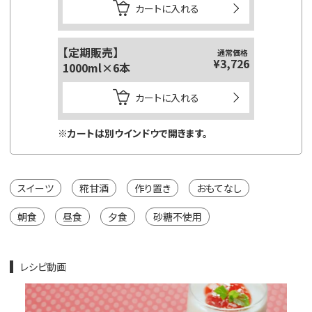
カートに入れる
【定期販売】
【定期販
通常価格
¥3,726
1000ml×6本
125ml
カートに入れる
※カートは別ウインドウで開きます。
※カートは
スイーツ
糀甘酒
作り置き
おもてなし
朝食
昼食
夕食
砂糖不使用
レシピ動画