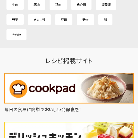
牛肉
豚肉
鶏肉
魚介類
海藻類
野菜
きのこ類
豆類
果物
卵
その他
レシピ掲載サイト
毎日の食卓に簡単でおいしい発酵食を！