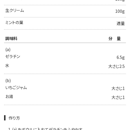
生クリーム
100g
ミントの葉
適量
調味料
分量
(a)
ゼラチン
6.5g
水
大さじ2.5
(b)
いちごジャム
大さじ1
お湯
大さじ1
作り方
1.
（a）をボウルに入れてゼラチンをふやかす。