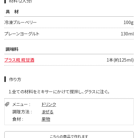
材料（2人分）
具材
冷凍ブルーベリー
100g
プレーンヨーグルト
130ml
調味料
プラス糀 糀甘酒
1本(約125ml)
作り方
1.
全ての材料をミキサーにかけて撹拌し、グラスに注ぐ。
メニュー
ドリンク
調理方法
まぜる
食材
果物
こちらの商品で作れます