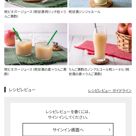
糀ビネガージュース（糀甘酒 糀リッチ粒×り
糀甘酒ジンジャエール
んご黒酢）
糀ビネガージュース（糀甘酒の素×りんご黒
りんご黒酢のノンアルコール糀シードル（糀
酢）
甘酒の素×りんご黒酢）
レシピレビュー
レシピレビュー ガイドライン
レシピレビューを書くには、
サインインしてください。
サインイン画面へ