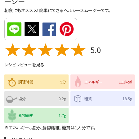
ージー
朝食にもオススメ！簡単にできるヘルシースムージーです。
5.0
レシピレビューを見る
調理時間
5分
エネルギー
111kcal
塩分
0.2g
糖質
18.5g
食物繊維
1.7g
※エネルギー、塩分、食物繊維、糖質は1人分です。