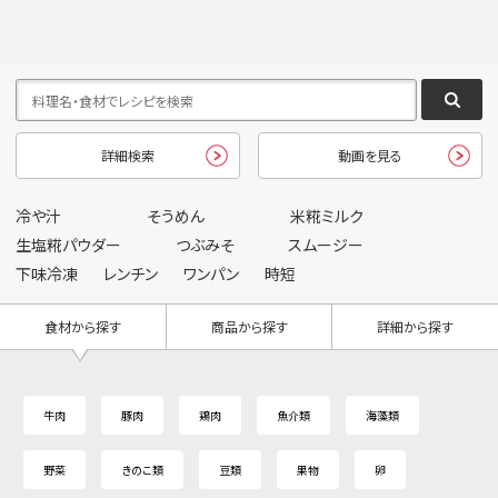
詳細検索
動画を見る
冷や汁
そうめん
米糀ミルク
生塩糀パウダー
つぶみそ
スムージー
下味冷凍
レンチン
ワンパン
時短
食材から探す
商品から探す
詳細から探す
牛肉
豚肉
鶏肉
魚介類
海藻類
野菜
きのこ類
豆類
果物
卵