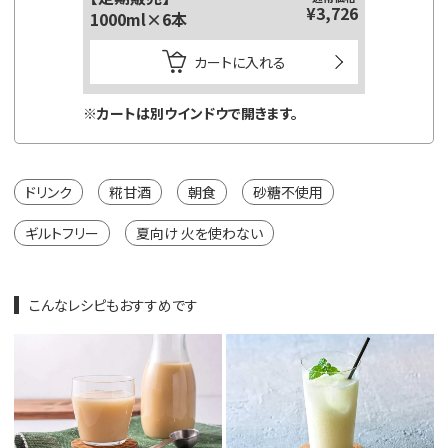
¥3,726
1000ml×6本
125ml
カートに入れる
※カートは別ウインドウで開きます。
※カートは
ドリンク
糀甘酒
朝食
砂糖不使用
ギルトフリー
夏向け 火を使わない
こんなレシピもおすすめです