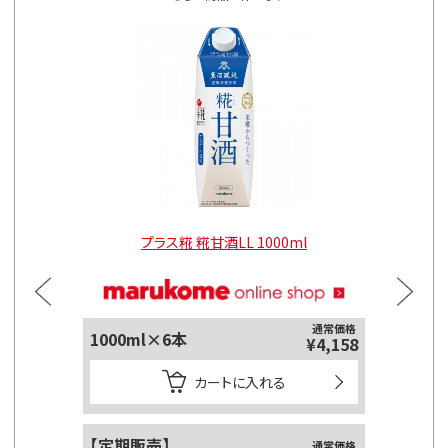
l
プラス糀 糀甘酒LL 1000ml
通常価格
1000ml×6本
125ml
¥4,158
カートに入れる
【定期販売】
【定期販
通常価格