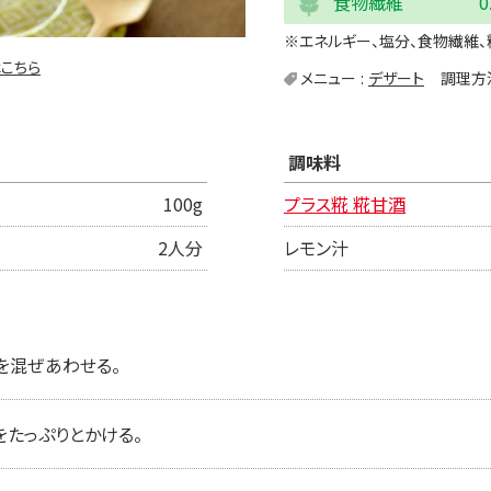
食物繊維
0
※エネルギー、塩分、食物繊維、
こちら
メニュー
デザート
調理方
調味料
100g
プラス糀 糀甘酒
2人分
レモン汁
を混ぜあわせる。
をたっぷりとかける。