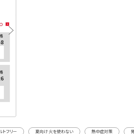
プラス糀 糀甘酒LL
格
通常価格
125ml×18本
125
58
¥3,078
カートに入れる
【定期販売】
【定期
格
通常価格
26
¥2,754
125ml×18本
125
カートに入れる
※カートは別ウインドウで開きます。
※カートは
ルトフリー
夏向け 火を使わない
熱中症対策