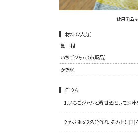
使用商品は
材料（2人分）
具材
いちごジャム（市販品）
かき氷
作り方
1.
いちごジャムと糀甘酒とレモン汁
2.
かき氷を2名分作り、その上に[1]