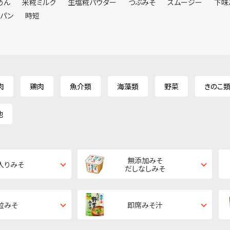
めん
米糀ミルク
生塩糀パウダー
つぶみそ
スムージー
下味
ンパン
時短
肉
鶏肉
魚介類
海藻類
野菜
きのこ
他
無添加みそ
入りみそ
だしなしみそ
粒みそ
即席みそ汁