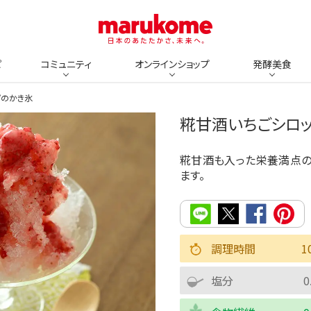
ピ
コミュニティ
オンラインショップ
発酵美食
プのかき氷
糀甘酒いちごシロ
糀甘酒も入った栄養満点の
ます。
調理時間
1
塩分
0