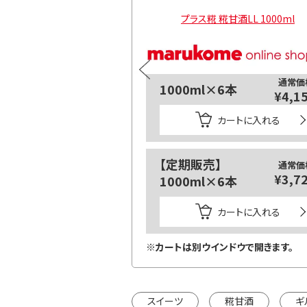
 糀甘酒LL 500ml
プラス糀 糀甘酒LL 1000ml
通常価
1000ml×6本
¥4,1
カートに入れる
【定期販売】
通常価
¥3,7
1000ml×6本
カートに入れる
※カートは別ウインドウで開きます。
スイーツ
糀甘酒
ギ