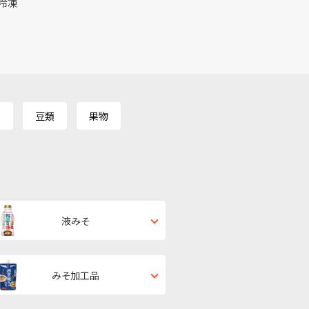
冷凍
類
豆類
果物
液みそ
みそ加工品