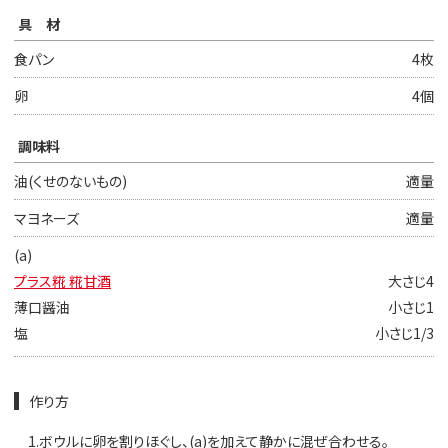
具材
食パン
4枚
卵
4個
調味料
油(くせのないもの)
適量
マヨネーズ
適量
(a)
プラス糀 糀甘酒
大さじ4
薄口醤油
小さじ1
塩
小さじ1/3
作り方
1.
ボウルに卵を割りほぐし、(a)を加えて静かに混ぜ合わせる。