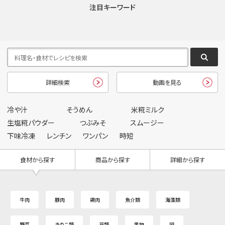
注目キーワード
詳細検索
動画を見る
冷や汁
そうめん
米糀ミルク
生塩糀パウダー
つぶみそ
スムージー
下味冷凍
レンチン
ワンパン
時短
食材から探す
商品から探す
詳細から探す
牛肉
豚肉
鶏肉
魚介類
海藻類
野菜
きのこ類
豆類
果物
卵