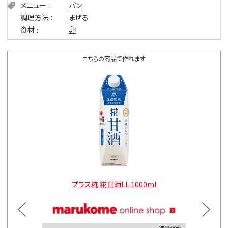
メニュー
パン
調理方法
まぜる
食材
卵
こちらの商品で作れます
l
プラス糀 糀甘酒LL 1000ml