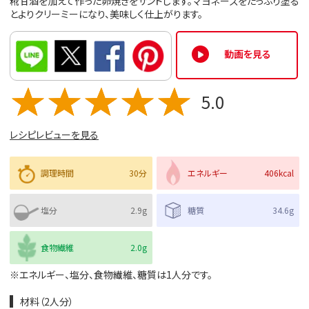
糀甘酒を加えて作った卵焼きをサンドします。マヨネーズをたっぷり塗る
とよりクリーミーになり、美味しく仕上がります。
動画を見る
5.0
レシピレビューを見る
調理時間
30分
エネルギー
406kcal
塩分
2.9g
糖質
34.6g
食物繊維
2.0g
※エネルギー、塩分、食物繊維、糖質は1人分です。
材料（2人分）