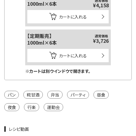
通常価格
1000ml×6本
125ml
¥4,158
カートに入れる
【定期販売】
【定期販
通常価格
¥3,726
1000ml×6本
125ml
カートに入れる
※カートは別ウインドウで開きます。
※カートは
パン
糀甘酒
弁当
パーティ
昼食
夜食
行楽
運動会
レシピ動画