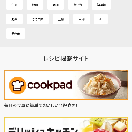
牛肉
豚肉
鶏肉
魚介類
海藻類
野菜
きのこ類
豆類
果物
卵
その他
レシピ掲載サイト
毎日の食卓に簡単でおいしい発酵食を！