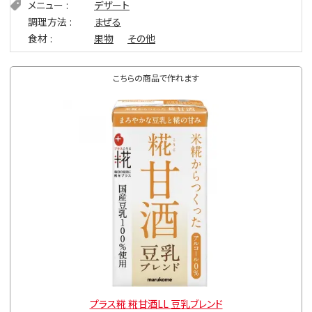
メニュー
デザート
調理方法
まぜる
食材
果物
その他
こちらの商品で作れます
プラス糀 糀甘酒LL 豆乳ブレンド