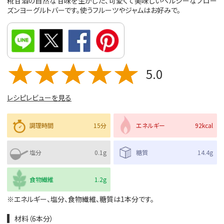
糀甘酒の自然な甘味を生かした、可愛くて美味しいヘルシーなフロー
ズンヨーグルトバーです。使うフルーツやジャムはお好みで。
5.0
レシピレビューを見る
調理時間
15分
エネルギー
92kcal
塩分
0.1g
糖質
14.4g
食物繊維
1.2g
※エネルギー、塩分、食物繊維、糖質は1本分です。
材料（6本分）