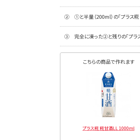
②
①と半量（200ml）の「プラ
③
完全に凍った②と残りの「プラス
こちらの商品で作れます
 糀甘酒LL 500ml
プラス糀 糀甘酒LL 1000ml