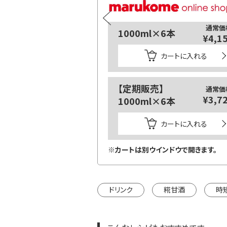
通常価
1000ml×6本
¥4,1
カートに入れる
【定期販売】
通常価
¥3,7
1000ml×6本
カートに入れる
※カートは別ウインドウで開きます。
ドリンク
糀甘酒
時