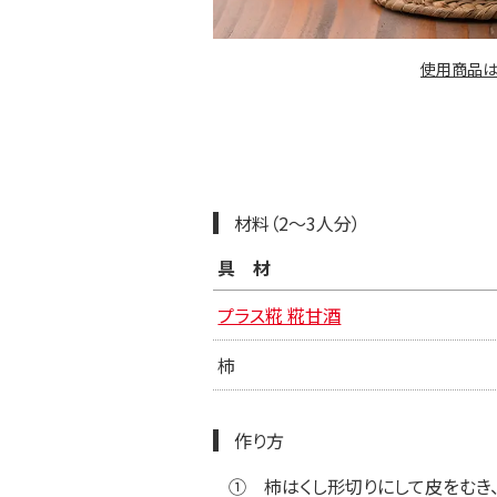
使用商品は
材料（2～3人分）
具材
プラス糀 糀甘酒
柿
作り方
①
柿はくし形切りにして皮をむき