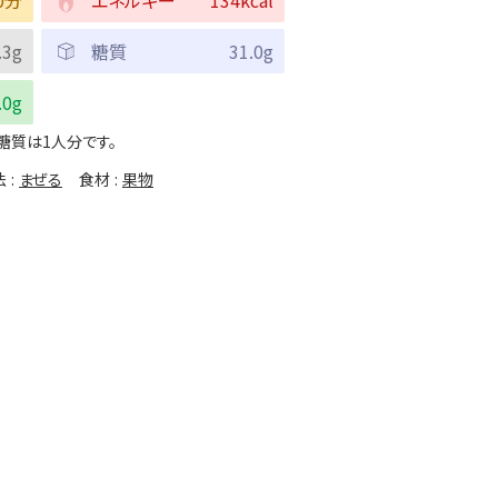
.3g
糖質
31.0g
.0g
糖質は1人分です。
法
まぜる
食材
果物