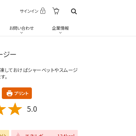
サインイン
お問い合わせ
企業情報
ージー
凍しておけばシャーベットやスムージ
す。
プリント
5.0
0分
エネルギー
134kcal