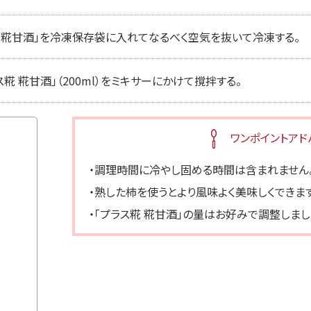
ス糀 糀甘酒」を冷凍保存袋に入れてなるべく空気を抜いて冷凍する。
糀 糀甘酒」（200ml）をミキサーにかけて撹拌する。
ワンポイントアド
・調理時間に冷やし固める時間は含まれません
・熟した柿を使うとより風味よく美味しくできます
・「プラス糀 糀甘酒」の量はお好みで調整しまし
プラス糀 糀甘酒LL