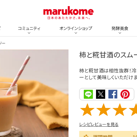
ピ
コミュニティ
オンラインショップ
発酵美食
ジー
柿と糀甘酒のスム
柿と糀甘酒は相性抜群！冷
ーとして美味しくいただけま
レシピレビューを見る
調理時間
1