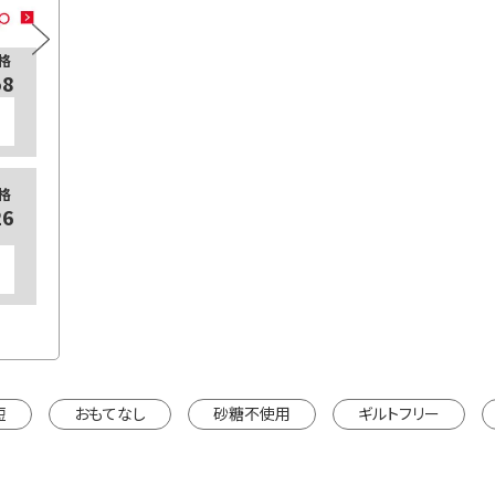
格
通常価格
125ml×18本
125
58
¥3,078
カートに入れる
【定期販売】
【定期
格
通常価格
26
¥2,754
125ml×18本
125
カートに入れる
※カートは別ウインドウで開きます。
※カートは
短
おもてなし
砂糖不使用
ギルトフリー