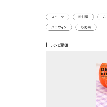
スイーツ
糀甘酒
お
ハロウィン
秋野菜
レシピ動画