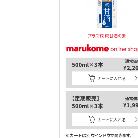
プラス糀 糀甘酒の素
通常価
500ml×3本
¥2,2
カートに入れる
【定期販売】
通常価
¥1,9
500ml×3本
カートに入れる
※カートは別ウインドウで開きます。