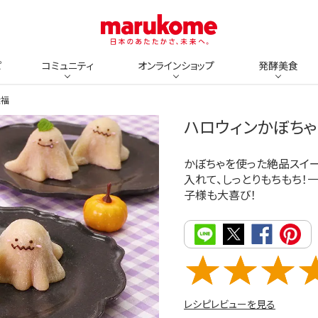
ピ
コミュニティ
オンラインショップ
発酵美食
大福
ハロウィンかぼち
かぼちゃを使った絶品スイー
入れて、しっとりもちもち！
子様も大喜び！
レシピレビューを見る