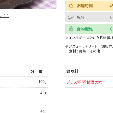
調理時間
4
こちら
塩分
0
食物繊維
0
※エネルギー、塩分、食物繊維、
メニュー
デザート
調理方
食材
野菜
その他
分量
調味料
100g
プラス糀 糀甘酒の素
40g
60g