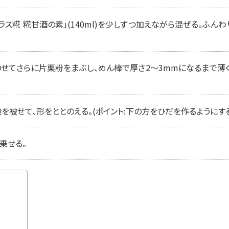
ス糀 糀甘酒の素」(140ml)を少しずつ加えながら混ぜる。ふんわ
せてさらに片栗粉をまぶし、めん棒で厚さ2〜3mmになるまで薄くの
を被せて、形をととのえる。(ポイント:下の方をひだを作るようにす
乗せる。