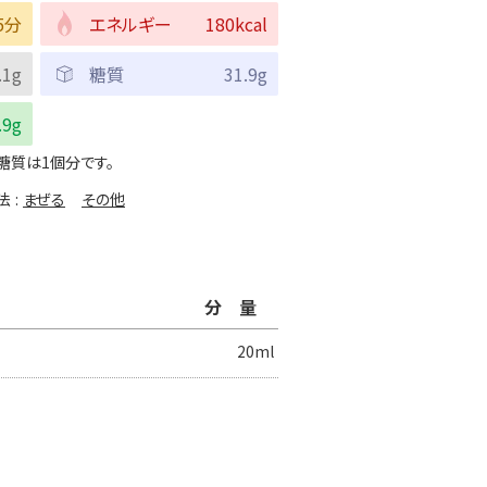
5分
エネルギー
180kcal
.1g
糖質
31.9g
.9g
糖質は1個分です。
法
まぜる
その他
分量
20ml