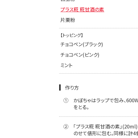
プラス糀 糀甘酒の素
片栗粉
【トッピング】
チョコペン(ブラック)
チョコペン(ピンク)
ミント
作り方
①
かぼちゃはラップで包み、60
をとる。
②
「プラス糀 糀甘酒の素」(20
のせて俵形に包む。同様に計4個