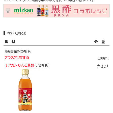
材料（1杯分）
具材
分量
※6倍希釈の場合
プラス糀 糀甘酒
100ml
ミツカン りんご黒酢
(6倍希釈)
大さじ1