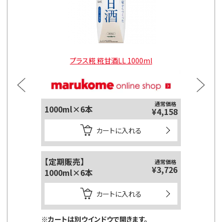
l
プラス糀 糀甘酒LL 1000ml
通常価格
1000ml×6本
125ml
¥4,158
カートに入れる
【定期販売】
【定期販
通常価格
¥3,726
1000ml×6本
125ml
カートに入れる
※カートは別ウインドウで開きます。
※カートは