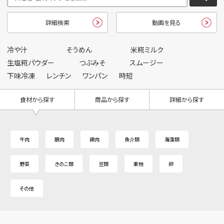
詳細検索
動画を見る
冷や汁
そうめん
米糀ミルク
生塩糀パウダー
つぶみそ
スムージー
下味冷凍
レンチン
ワンパン
時短
食材から探す
商品から探す
詳細から探す
牛肉
豚肉
鶏肉
魚介類
海藻類
野菜
きのこ類
豆類
果物
卵
その他