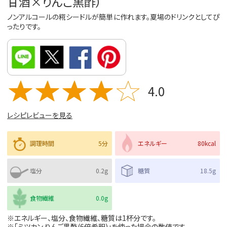
甘酒×りんご黒酢）
ノンアルコールの糀シードルが簡単に作れます。夏場のドリンクとしてぴ
ったりです。
4.0
レシピレビューを見る
調理時間
5分
エネルギー
80kcal
塩分
0.2g
糖質
18.5g
食物繊維
0.0g
※エネルギー、塩分、食物繊維、糖質は1杯分です。
※「ミツカン りんご黒酢(6倍希釈)」を使った場合の数値です。