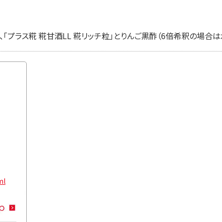
「プラス糀 糀甘酒LL 糀リッチ粒」とりんご黒酢（6倍希釈の場合は
ml
プラス糀 糀甘酒LL 糀リッチ粒 750ml
プラス糀