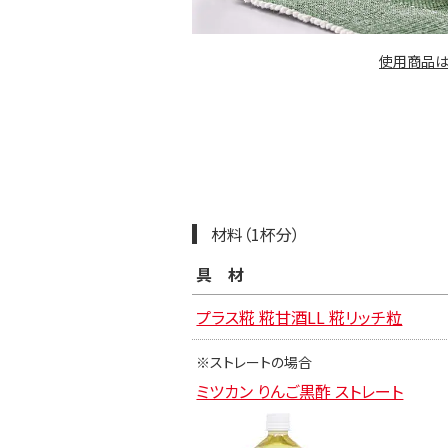
使用商品は
材料（1杯分）
具材
プラス糀 糀甘酒LL 糀リッチ粒
※ストレートの場合
ミツカン りんご黒酢 ストレート