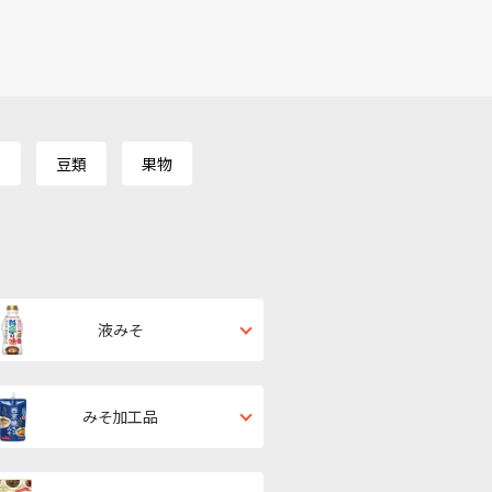
類
豆類
果物
液みそ
みそ加工品