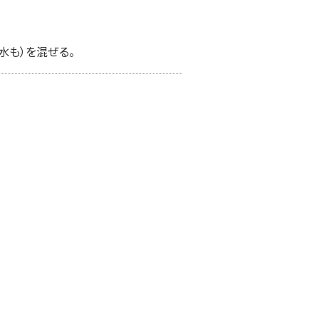
水も）を混ぜる。
 糀甘酒LL 糀リッチ粒 165ml
プラス糀 糀甘酒LL 糀リッチ粒 1