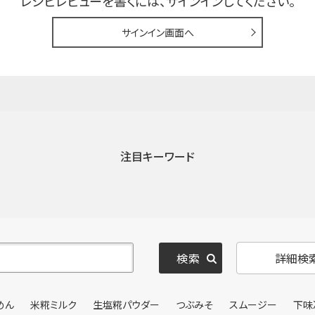
レシピレビューを書くには、
サインインしてください。
サインイン画面へ
注目キーワード
詳細検
めん
米糀ミルク
生塩糀パウダー
つぶみそ
スムージー
下味