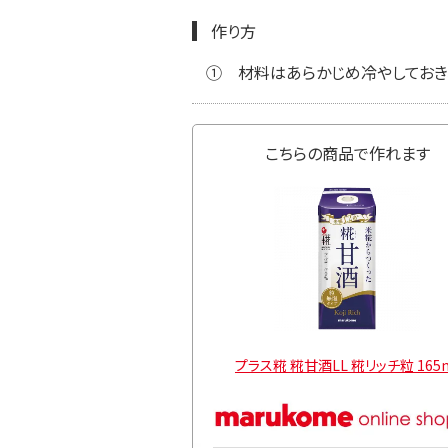
作り方
①
材料はあらかじめ冷やしておき、
こちらの商品で作れます
酒LL 糀リッチ粒 165ml
プラス糀 糀甘酒LL 糀リッチ粒 1000