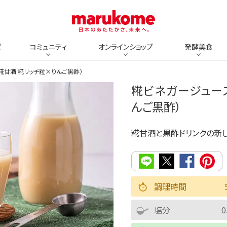
ピ
コミュニティ
オンラインショップ
発酵美食
糀甘酒 糀リッチ粒×りんご黒酢）
糀ビネガージュー
んご黒酢）
糀甘酒と黒酢ドリンクの新
調理時間
塩分
0