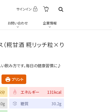
サインイン
お問い合わせ
企業情報
ス（糀甘酒 糀リッチ粒×り
しい飲み方です。毎日の健康習慣に♪
プリント
5分
エネルギー
131kcal
.0g
糖質
30.2g