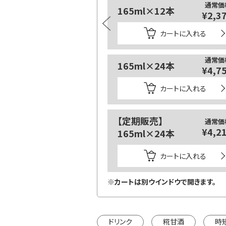
通常価格
通常価
×12本
1000ml×6本
¥2,376
¥4,4
カートに入れる
カートに入れる
通常価格
×24本
【定期販売】
通常価
¥4,752
¥3,9
1000ml×6本
カートに入れる
カートに入れる
】
通常価格
※カートは別ウインドウで開きます。
¥4,212
×24本
カートに入れる
インドウで開きます。
ドリンク
糀甘酒
時