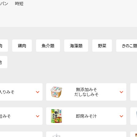
ンパン
時短
肉
鶏肉
魚介類
海藻類
野菜
きのこ
他
無添加みそ
入りみそ
だしなしみそ
粒みそ
即席みそ汁