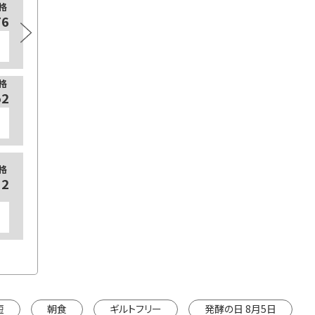
格
165
82
165
格
96
【定期
165
※カートは
短
朝食
ギルトフリー
発酵の日 8月5日