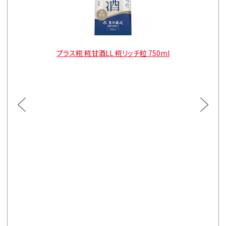
00ml
プラス糀 糀甘酒LL 糀リッチ粒 750ml
プラス
通常価格
165ml
¥4,482
165ml
通常価格
¥3,996
【定期販
本