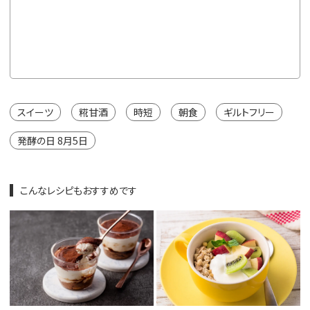
※カートは
スイーツ
糀甘酒
時短
朝食
ギルトフリー
発酵の日 8月5日
こんなレシピもおすすめです