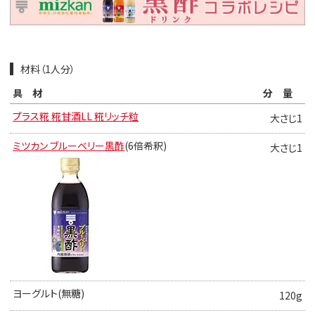
材料（1人分）
具材
分量
プラス糀 糀甘酒LL 糀リッチ粒
大さじ1
ミツカン ブルーベリー黒酢
(6倍希釈)
大さじ1
ヨーグルト(無糖)
120g