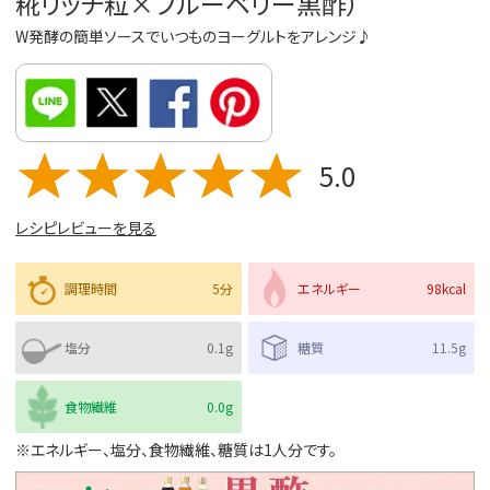
糀リッチ粒×ブルーベリー黒酢）
W発酵の簡単ソースでいつものヨーグルトをアレンジ♪
5.0
レシピレビューを見る
調理時間
5分
エネルギー
98kcal
塩分
0.1g
糖質
11.5g
食物繊維
0.0g
※エネルギー、塩分、食物繊維、糖質は1人分です。