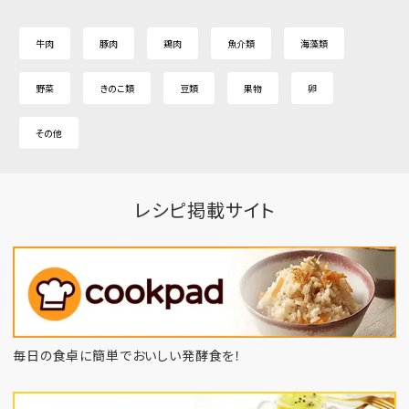
牛肉
豚肉
鶏肉
魚介類
海藻類
野菜
きのこ類
豆類
果物
卵
その他
レシピ掲載サイト
毎日の食卓に簡単でおいしい発酵食を！