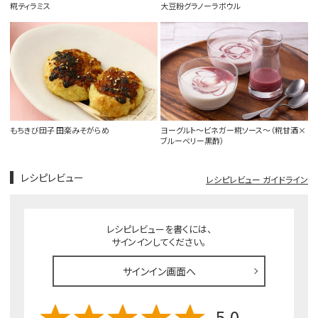
糀ティラミス
大豆粉グラノーラボウル
もちきび団子 田楽みそがらめ
ヨーグルト～ビネガー糀ソース～（糀甘酒×
ブルーベリー黒酢）
レシピレビュー
レシピレビュー ガイドライン
レシピレビューを書くには、
サインインしてください。
サインイン画面へ
5.0