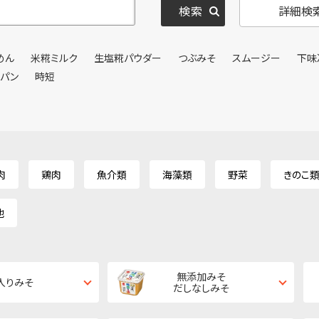
詳細検
めん
米糀ミルク
生塩糀パウダー
つぶみそ
スムージー
下味
ンパン
時短
肉
鶏肉
魚介類
海藻類
野菜
きのこ
他
無添加みそ
入りみそ
だしなしみそ