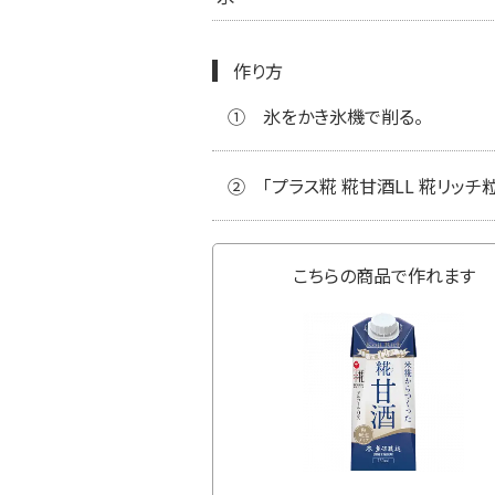
作り方
①
氷をかき氷機で削る。
②
「プラス糀 糀甘酒LL 糀リッ
こちらの商品で作れます