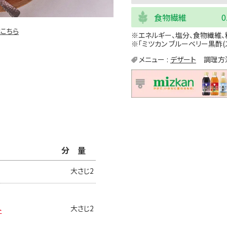
食物繊維
0
こちら
※エネルギー、塩分、食物繊維、
※「ミツカン ブルーベリー黒酢(
メニュー
デザート
調理方
分量
大さじ2
ト
大さじ2