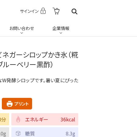
サインイン
お問い合わせ
企業情報
ビネガーシロップかき氷（糀
ブルーベリー黒酢）
なW発酵シロップです。暑い夏にぴった
プリント
0分
エネルギー
36kcal
.0g
糖質
8.3g