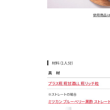
使用商品は
材料（1人分）
具材
プラス糀 糀甘酒LL 糀リッチ粒
※ストレートの場合
ミツカン ブルーベリー黒酢 ストレー