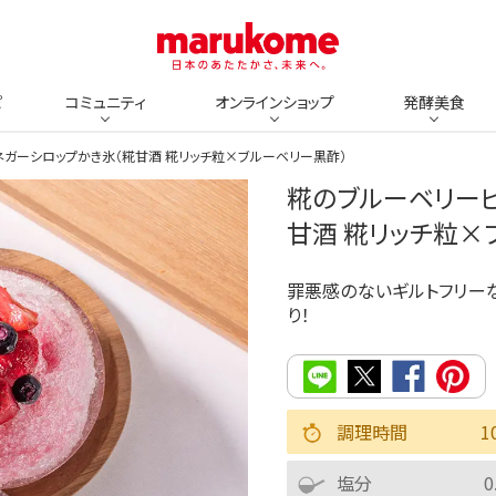
ピ
コミュニティ
オンラインショップ
発酵美食
ガーシロップかき氷（糀甘酒 糀リッチ粒×ブルーベリー黒酢）
糀のブルーベリー
甘酒 糀リッチ粒×
罪悪感のないギルトフリー
り！
調理時間
1
塩分
0