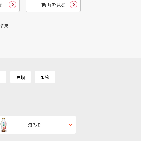
索
動画を見る
冷凍
類
豆類
果物
液みそ