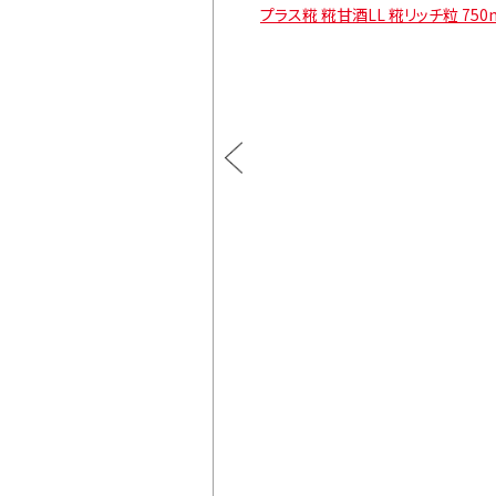
酒LL 糀リッチ粒 1000ml
プラス糀 糀甘酒LL 糀リッチ粒 750
通常価格
l×6本
¥4,482
カートに入れる
】
通常価格
¥3,996
l×6本
カートに入れる
インドウで開きます。