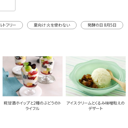
※カートは別ウインドウで開きます。
ルトフリー
夏向け 火を使わない
発酵の日 8月5日
糀甘酒ホイップと2種のぶどうのト
アイスクリームとくるみ味噌和えの
ライフル
デザート