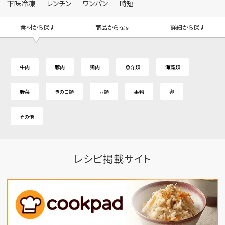
下味冷凍
レンチン
ワンパン
時短
食材から探す
商品から探す
詳細から探す
牛肉
豚肉
鶏肉
魚介類
海藻類
野菜
きのこ類
豆類
果物
卵
その他
レシピ掲載サイト