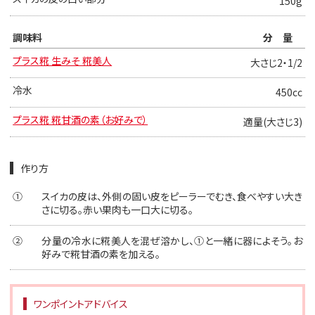
150g
調味料
分量
プラス糀 生みそ 糀美人
大さじ2・1/2
冷水
450cc
プラス糀 糀甘酒の素（お好みで）
適量(大さじ3)
作り方
①
スイカの皮は、外側の固い皮をピーラーでむき、食べやすい大き
さに切る。赤い果肉も一口大に切る。
②
分量の冷水に糀美人を混ぜ溶かし、①と一緒に器によそう。お
好みで糀甘酒の素を加える。
ワンポイントアドバイス