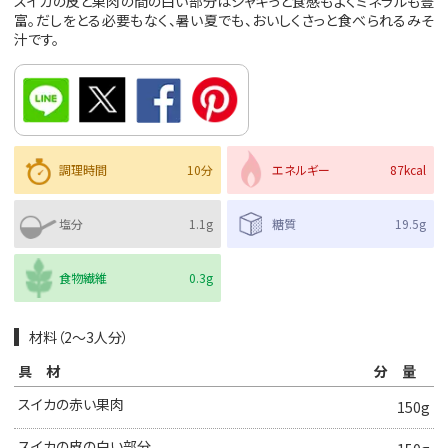
スイカの皮と果肉の間の白い部分はシャキっと食感もよくミネラルも豊
富。だしをとる必要もなく、暑い夏でも、おいしくさっと食べられるみそ
汁です。
調理時間
10分
エネルギー
87kcal
塩分
1.1g
糖質
19.5g
食物繊維
0.3g
材料（2〜3人分）
具材
分量
スイカの赤い果肉
150g
スイカの皮の白い部分