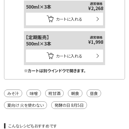
通常価格
通常価格
500ml×3本
650ｇ×
¥1,674
¥2,268
カートに入れる
【定期販売】
糀美人
通常価格
通常価格
¥1,782
¥1,998
500ml×3本
食べ比
カートに入れる
※カートは別ウインドウで開きます。
※カートは
みそ汁
味噌
糀甘酒
朝食
昼食
夏向け 火を使わない
発酵の日 8月5日
こんなレシピもおすすめです