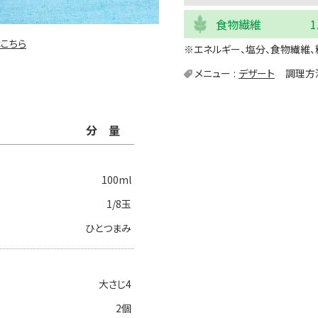
食物繊維
1
こちら
※エネルギー、塩分、食物繊維、
メニュー
デザート
調理方
分量
100ml
1/8玉
ひとつまみ
大さじ4
2個