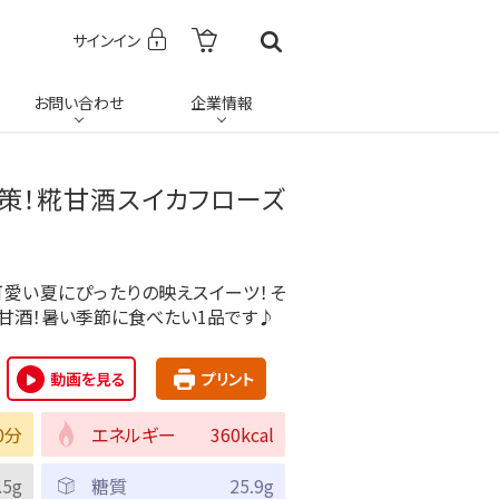
サインイン
お問い合わせ
企業情報
策！糀甘酒スイカフローズ
可愛い夏にぴったりの映えスイーツ！そ
甘酒！暑い季節に食べたい1品です♪
動画を見る
プリント
0分
エネルギー
360kcal
.5g
糖質
25.9g