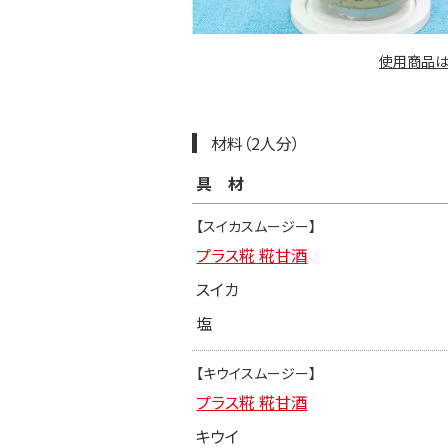
使用商品は
材料（2人分）
具材
【スイカスムージー】
プラス糀 糀甘酒
スイカ
塩
【キウイスムージー】
プラス糀 糀甘酒
キウイ