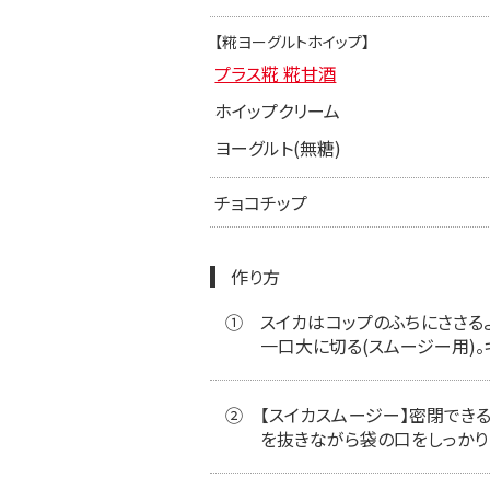
【糀ヨーグルトホイップ】
プラス糀 糀甘酒
ホイップクリーム
ヨーグルト(無糖)
チョコチップ
作り方
①
スイカはコップのふちにささる
一口大に切る(スムージー用)。
②
【スイカスムージー】密閉できる
を抜きながら袋の口をしっかり