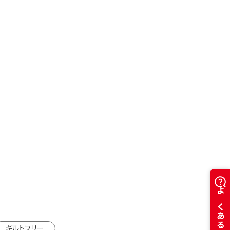
プラス糀 糀甘酒
プラス糀 糀甘酒LL 500m
通常価格
ml×18本
¥3,078
カートに入れる
販売】
通常価格
¥2,754
ml×18本
カートに入れる
別ウインドウで開きます。
ギルトフリー