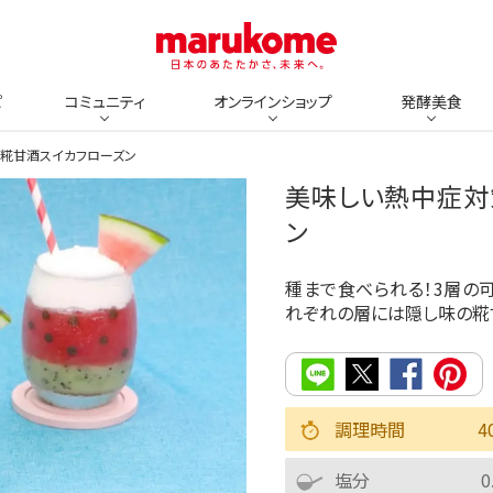
ピ
コミュニティ
オンラインショップ
発酵美食
！糀甘酒スイカフローズン
美味しい熱中症対
ン
種まで食べられる！3層の
れぞれの層には隠し味の糀
調理時間
4
塩分
0