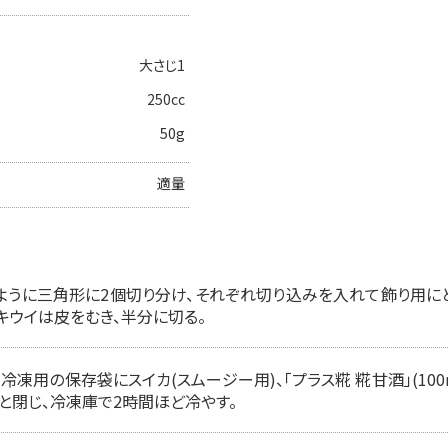
大さじ1
250cc
50g
適量
ように三角形に2個切り分け、それぞれ切り込みを入れて飾り用にと
キウイは皮をむき、半分に切る。
冷凍用の保存袋にスイカ(スムージー用)、「プラス糀 糀甘酒」(100
と閉じ、冷凍庫で2時間ほど冷やす。