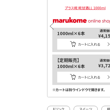
 糀甘酒LL 500ml
プラス糀 糀甘酒LL 1000ml
通常価
1000ml×6本
¥4,1
カートに入れる
【定期販売】
通常価
¥3,7
1000ml×6本
カートに入れる
※カートは別ウインドウで開きます。
ドリンク
スイーツ