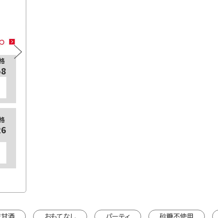
プラス糀 糀甘酒LL
格
通常価格
125ml×18本
125
58
¥3,078
カートに入れる
【定期販売】
【定期
格
通常価格
26
¥2,754
125ml×18本
125
カートに入れる
※カートは別ウインドウで開きます。
※カートは
糀甘酒
おもてなし
パーティ
砂糖不使用