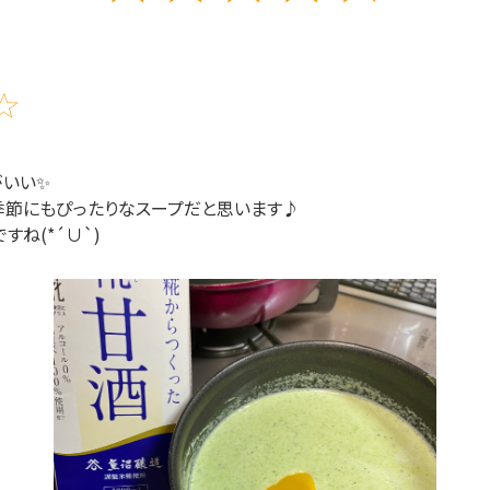
がいい✨
季節にもぴったりなスープだと思います♪
すね(*´∪`)