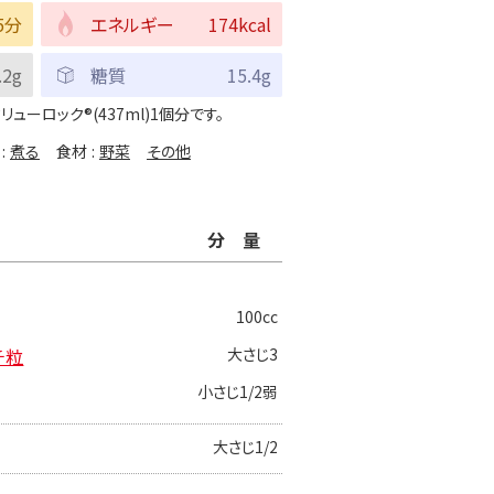
5分
エネルギー
174kcal
.2g
糖質
15.4g
ーロック®︎(437ml)1個分です。
煮る
食材
野菜
その他
分量
100cc
チ粒
大さじ3
小さじ1/2弱
大さじ1/2