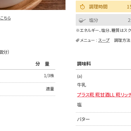
調理時間
1
こちら
塩分
2
※エネルギー、塩分、糖質はスクリュ
メニュー
スープ
調理方法
1個分）
分量
調味料
1/3株
(a)
牛乳
適量
プラス糀 糀甘酒LL 糀リッ
塩
バター