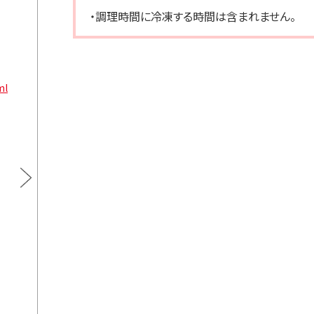
・調理時間に冷凍する時間は含まれません。
ml
プラス糀 糀甘酒LL 糀リッチ粒 165ml
プラス糀
通常価格
165ml×12本
100
¥2,376
カートに入れる
通常価格
165ml×24本
【定期
¥4,752
100
カートに入れる
【定期販売】
通常価格