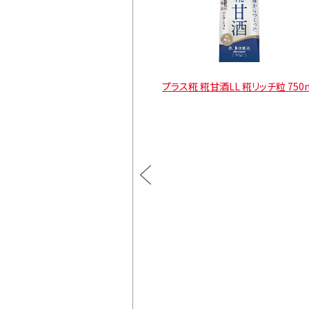
酒LL 糀リッチ粒 1000ml
プラス糀 糀甘酒LL 糀リッチ粒 750
通常価格
l×6本
¥4,482
カートに入れる
】
通常価格
¥3,996
l×6本
カートに入れる