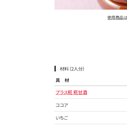
使用商品は
材料（2人分）
具材
プラス糀 糀甘酒
ココア
いちご