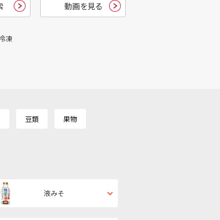
索
動画を見る
冷凍
類
豆類
果物
液みそ