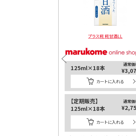
 糀甘酒LL 1000ml
プラス糀 糀甘酒LL
通常価格
通常価
l×6本
125ml×18本
¥4,158
¥3,0
カートに入れる
カートに入れる
】
【定期販売】
通常価格
通常価
¥3,726
¥2,7
l×6本
125ml×18本
カートに入れる
カートに入れる