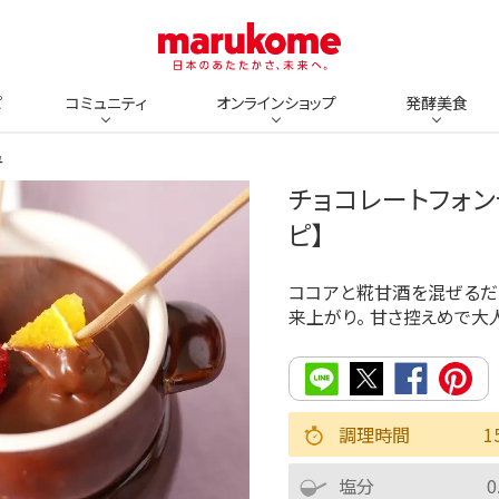
ピ
コミュニティ
オンラインショップ
発酵美食
ュ
チョコレートフォ
ピ】
ココアと糀甘酒を混ぜるだ
来上がり。 甘さ控えめで大
調理時間
1
塩分
0