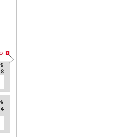
プラス糀 糀甘酒
プ
格
通常価格
125ml×18本
78
¥3,078
カートに入れる
【定期販売】
格
通常価格
54
¥2,754
125ml×18本
カートに入れる