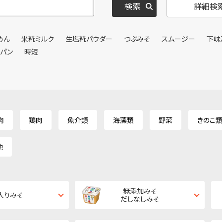
詳細検
めん
米糀ミルク
生塩糀パウダー
つぶみそ
スムージー
下味
ンパン
時短
肉
鶏肉
魚介類
海藻類
野菜
きのこ
他
無添加みそ
入りみそ
だしなしみそ