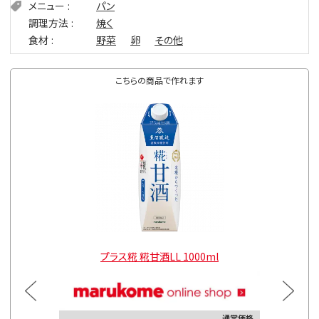
メニュー
パン
調理方法
焼く
食材
野菜
卵
その他
こちらの商品で作れます
l
プラス糀 糀甘酒LL 1000ml
通常価格