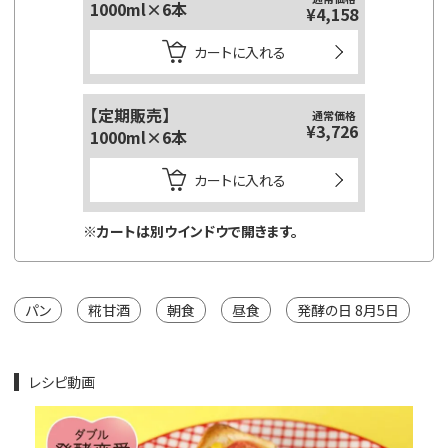
1000ml×6本
125ml
¥4,158
カートに入れる
【定期販売】
【定期販
通常価格
¥3,726
1000ml×6本
125ml
カートに入れる
※カートは別ウインドウで開きます。
※カートは
パン
糀甘酒
朝食
昼食
発酵の日 8月5日
レシピ動画