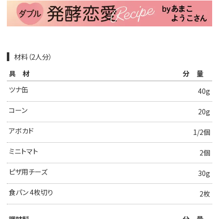
材料（2人分）
具材
分量
ツナ缶
40g
コーン
20g
アボカド
1/2個
ミニトマト
2個
ピザ用チーズ
30g
食パン 4枚切り
2枚
調味料
分量