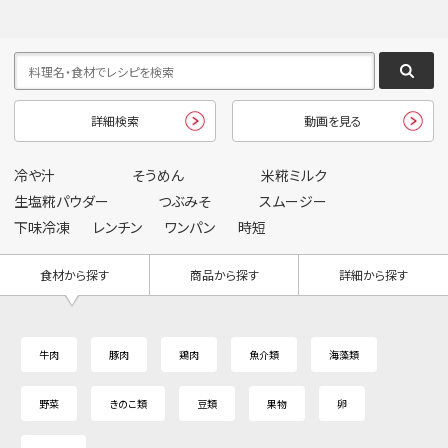
詳細検索
動画を見る
冷や汁
そうめん
米糀ミルク
生塩糀パウダー
つぶみそ
スムージー
下味冷凍
レンチン
ワンパン
時短
食材から探す
商品から探す
詳細から探す
牛肉
豚肉
鶏肉
魚介類
海藻類
野菜
きのこ類
豆類
果物
卵