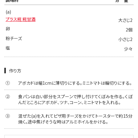
(a)
プラス糀 糀甘酒
大さじ2
卵
2個
粉チーズ
小さじ2
塩
少々
作り方
①
アボカドは幅1cmに薄切りにする。ミニトマトは輪切りにする。
②
食パンは白い部分をスプーンで押し付けてくぼみを作る。くぼ
んだところにアボカド、ツナ、コーン、ミニトマトを入れる。
③
混ぜた(a)を入れてピザ用チーズをかけてトースターで約15分
焼く。途中焦げそうな時はアルミホイルをかける。