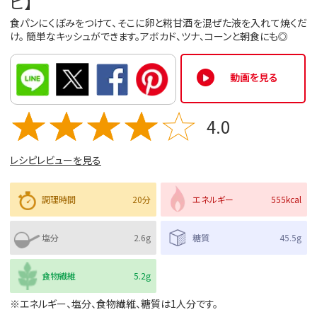
ピ】
食パンにくぼみをつけて、そこに卵と糀甘酒を混ぜた液を入れて焼くだ
け。 簡単なキッシュができます。アボカド、ツナ、コーンと朝食にも◎
動画を見る
4.0
レシピレビューを見る
調理時間
20分
エネルギー
555kcal
塩分
2.6g
糖質
45.5g
食物繊維
5.2g
※エネルギー、塩分、食物繊維、糖質は1人分です。