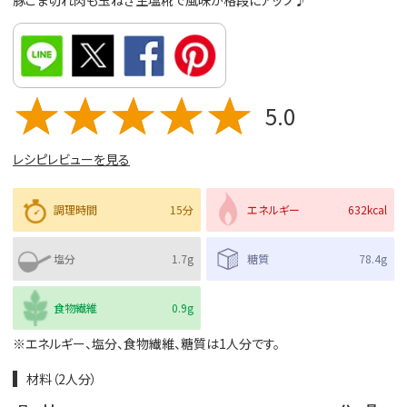
豚こま切れ肉も玉ねぎ生塩糀で風味が格段にアップ♪
5.0
レシピレビューを見る
調理時間
15分
エネルギー
632kcal
塩分
1.7g
糖質
78.4g
食物繊維
0.9g
※エネルギー、塩分、食物繊維、糖質は1人分です。
材料（2人分）