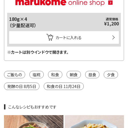
180g×4
通常価格
¥1,200
（少量配送可）
カートに入れる
※カートは別ウインドウで開きます。
ご飯もの
塩糀
和食
朝食
昼食
夕食
発酵の日 8月5日
和食の日 11月24日
こんなレシピもおすすめです