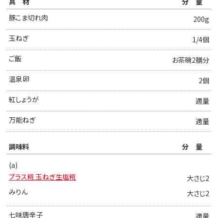
具材
分量
豚こま切れ肉
200g
玉ねぎ
1/4個
ご飯
お茶碗2膳分
温泉卵
2個
紅しょうが
適量
万能ねぎ
適量
調味料
分量
(a)
プラス糀 玉ねぎ生塩糀
大さじ2
みりん
大さじ2
七味唐辛子
適量