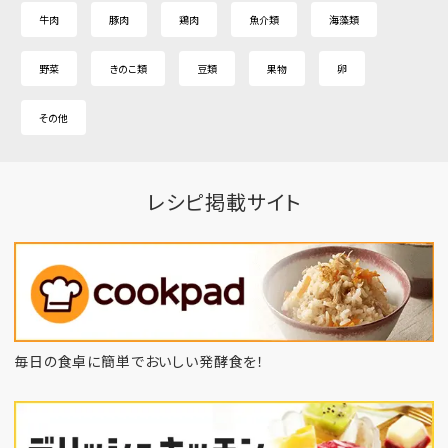
牛肉
豚肉
鶏肉
魚介類
海藻類
野菜
きのこ類
豆類
果物
卵
その他
レシピ掲載サイト
毎日の食卓に簡単でおいしい発酵食を！