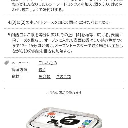
ねぎがしんなりしたらシーフードミックスを加え、酒をふり、炒め合
わせ、塩こしょうで味付けする。
4.
[3]に[2]のホワイトソースを加えて弱火にかけ、なじませる。
5.
耐熱皿にご飯を等分に広げ、その上に[4]を均等に広げる。表面に
粉チーズを散らし、オーブンに入れて表面に香ばしい焼き色がつく
まで12〜15分ほど焼く。オーブントースターで焼く場合は注意し
ながら10分前後を目安に加熱する。
メニュー
ごはんもの
調理方法
焼く
食材
魚介類
きのこ類
こちらの商品で作れます