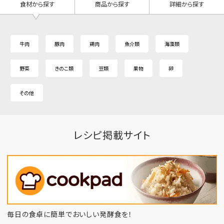
食材から探す
商品から探す
詳細から探す
牛肉
豚肉
鶏肉
魚介類
海藻類
野菜
きのこ類
豆類
果物
卵
その他
レシピ掲載サイト
毎日の食卓に簡単でおいしい発酵食を！