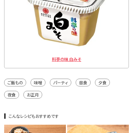
料亭の味 白みそ
ご飯もの
味噌
パーティ
昼食
夕食
夜食
お正月
こんなレシピもおすすめです