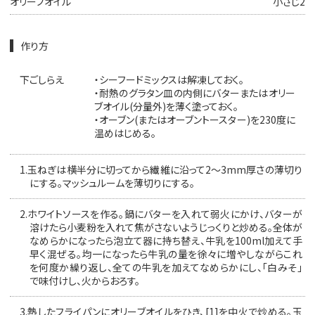
オリーブオイル
小さじ2
作り方
下ごしらえ
・シーフードミックスは解凍しておく。
・耐熱のグラタン皿の内側にバターまたはオリー
ブオイル(分量外)を薄く塗っておく。
・オーブン(またはオーブントースター)を230度に
温めはじめる。
1.
玉ねぎは横半分に切ってから繊維に沿って2～3mm厚さの薄切り
にする。マッシュルームを薄切りにする。
2.
ホワイトソースを作る。鍋にバターを入れて弱火にかけ、バターが
溶けたら小麦粉を入れて焦がさないようじっくりと炒める。全体が
なめらかになったら泡立て器に持ち替え、牛乳を100ml加えて手
早く混ぜる。均一になったら牛乳の量を徐々に増やしながらこれ
を何度か繰り返し、全ての牛乳を加えてなめらかにし、「白みそ」
で味付けし、火からおろす。
3.
熱したフライパンにオリーブオイルをひき、[1]を中火で炒める。玉