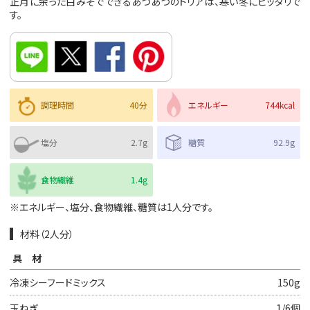
正月に余った白みそでできるあつあつのドリアは、寒い冬にピッタリで
す。
調理時間
40分
エネルギー
744kcal
塩分
2.7g
糖質
92.9g
食物繊維
1.4g
※エネルギー、塩分、食物繊維、糖質は1人分です。
材料（2人分）
具材
冷凍シーフードミックス
150g
玉ねぎ
1/6個