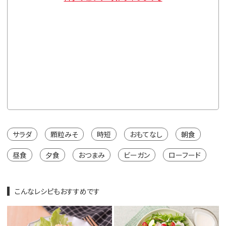
通常価格
150g×
¥2,106
※カートは
サラダ
顆粒みそ
時短
おもてなし
朝食
昼食
夕食
おつまみ
ビーガン
ローフード
こんなレシピもおすすめです