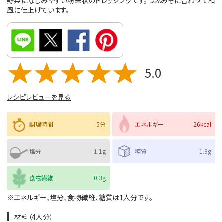
野菜になじみやすい粉末状のドレッシングです。つぶみそに合わせて和
風に仕上げています。
5.0
レシピレビューを見る
調理時間
5分
エネルギー
26kcal
塩分
1.1g
糖質
1.8g
食物繊維
0.3g
※エネルギー、塩分、食物繊維、糖質は1人分です。
材料（4人分）