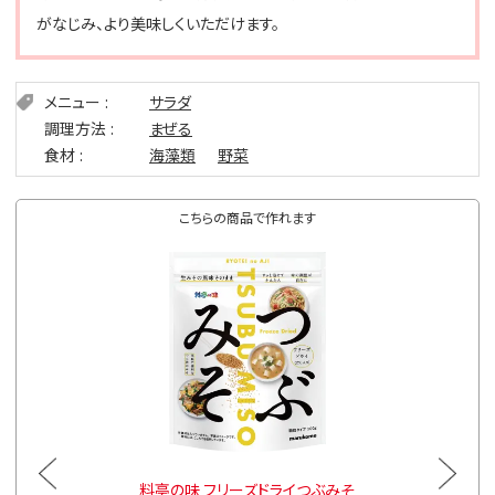
がなじみ、より美味しくいただけます。
メニュー
サラダ
調理方法
まぜる
食材
海藻類
野菜
こちらの商品で作れます
顆粒みそ
料亭の味 フリーズドライつぶみそ
料亭の