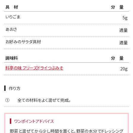
具材
分量
いりごま
5g
あおさ
適量
お好みのサラダ具材
適量
調味料
分量
料亭の味 フリーズドライつぶみそ
20g
作り方
①
全ての材料をよく混ぜて完成。
ワンポイントアドバイス
野菜と混ぜてから少し時間を置くと、野菜の水分でドレッシング