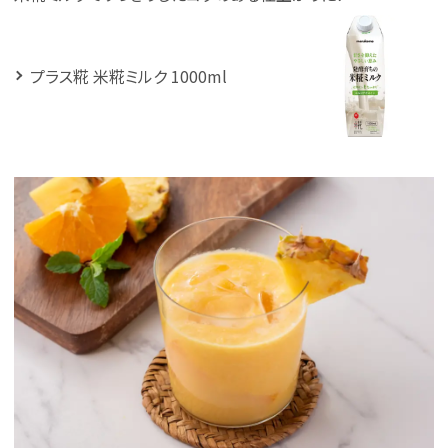
プラス糀 米糀ミルク 1000ml