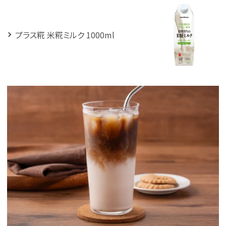
プラス糀 米糀ミルク 1000ml