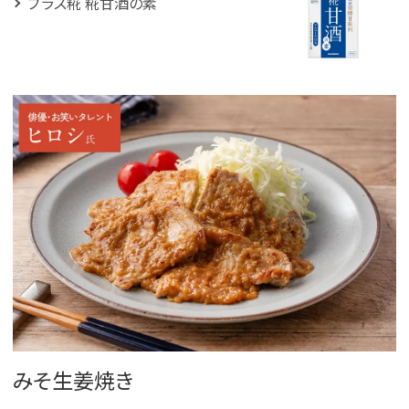
プラス糀 糀甘酒の素
みそ生姜焼き