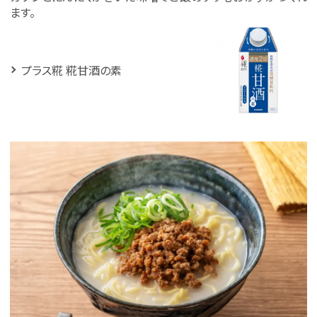
ます。
プラス糀 糀甘酒の素