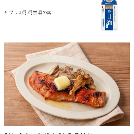
プラス糀 糀甘酒の素