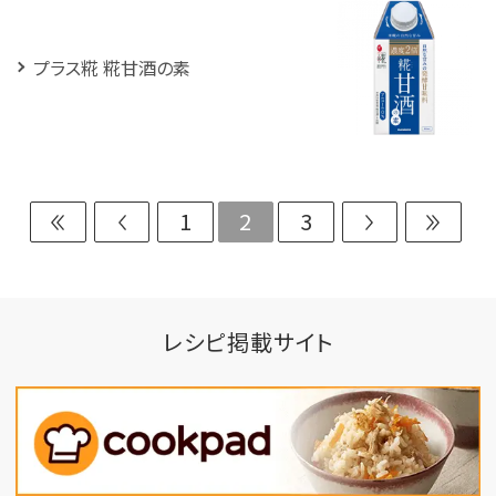
プラス糀 糀甘酒の素
1
2
3
レシピ掲載サイト