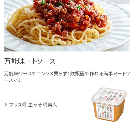
万能味ートソース
万能味ソースでコンソメ要らず！炊飯器で作れる簡単ミートソ
ースです。
プラス糀 生みそ 糀美人