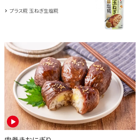
プラス糀 玉ねぎ生塩糀
肉巻きおにぎり