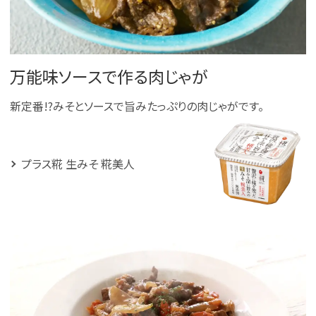
万能味ソースで作る肉じゃが
新定番!?みそとソースで旨みたっぷりの肉じゃがです。
プラス糀 生みそ 糀美人