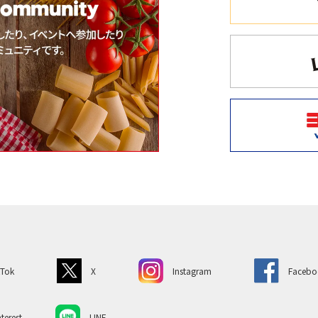
kTok
X
Instagram
Facebo
terest
LINE