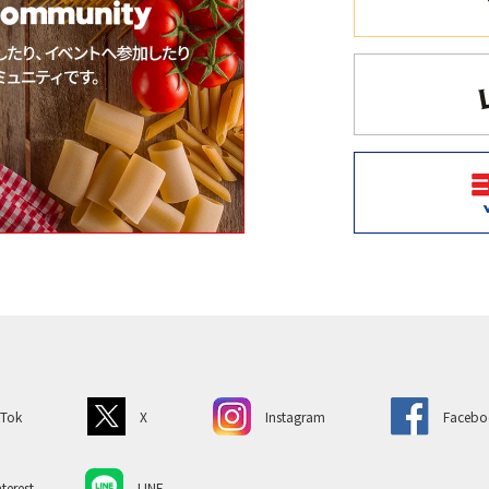
kTok
X
Instagram
Facebo
terest
LINE