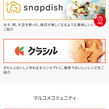
FAQ
みそ、糀、大豆を使った、毎日が楽しくなるような
美味しいレシピを
ご紹介
きちんとおいしく作れるをコンセプトに、
簡単でおいしいレシピをご
紹介
マルコメコミュニティ