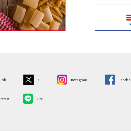
kTok
X
Instagram
Facebo
terest
LINE