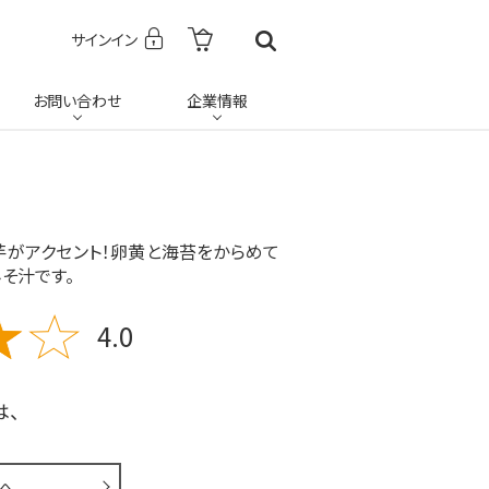
サインイン
お問い合わせ
企業情報
芋がアクセント！卵黄と海苔をからめて
そ汁です。
4.0
は、
へ