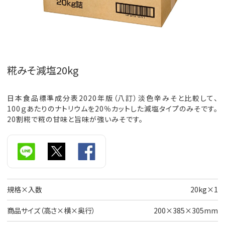
糀みそ減塩20kg
日本食品標準成分表2020年版（八訂）淡色辛みそと比較して、
100ｇあたりのナトリウムを20％カットした減塩タイプのみそです。
20割糀で糀の甘味と旨味が強いみそです。
規格×入数
20kg×1
商品サイズ（高さ×横×奥行）
200×385×305mm