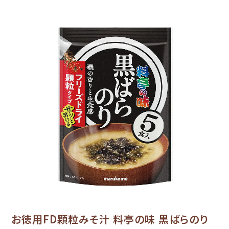
お徳用FD顆粒みそ汁 料亭の味
黒ばらのり