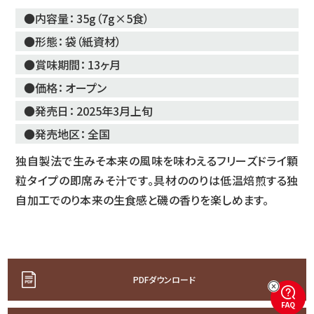
●内容量：
35g（7g×5食）
●形態：
袋（紙資材）
●賞味期間：
13ヶ月
●価格：
オープン
●発売日：
2025年3月上旬
●発売地区：
全国
独自製法で生みそ本来の風味を味わえるフリーズドライ顆
粒タイプの即席みそ汁です。具材ののりは
低温焙煎する独
自加工でのり本来の生食感と磯の香りを楽しめます。
PDFダウンロード
FAQ