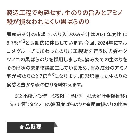
製造工程で粉砕せず、生のりの旨みとアミノ
酸が損なわれにくい黒ばらのり
即席みそ汁の市場で、のり入りのみそ汁は2020年度比10
※2
9.7％
と長期的に伸長しています。今回、2024年に
マル
コメグループに加わったのり加工製造を行う株式会社タ
ツノコの黒ばらのりを採用しました。摘みたての
生のりを
その形状のまま乾燥加工しているため、旨み成分のアミノ
※3
酸が板のりの2.7倍
になります。低温焙煎した生のりの
食感と豊かな磯の香りを味わえます。
※2 出所：インテージSRI+「具材別_拡大推計金額推移」
※3 出所：タツノコの韓国産ばらのりと有明産板のりの比較
商品概要