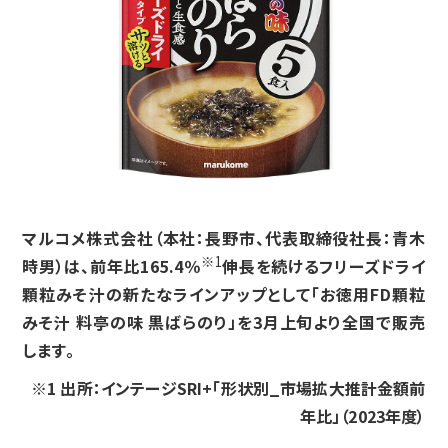
マルコメ株式会社（本社：長野市、代表取締役社長：青木
※1
時男）は、前年比165.4％
伸長を続けるフリーズ
ドライ
顆粒みそ汁の新たなラインアップとして「お徳用FD顆粒
みそ汁 料亭の味 黒ばらのり」を3月上旬より全国で販売
します。
※1 出所：インテージSRI+「形状別_市場拡大推計金額前
年比」（2023年度）