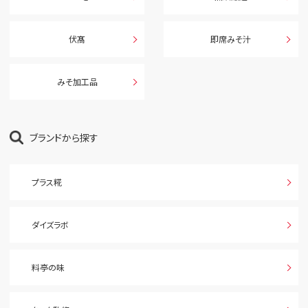
伏髙
即席みそ汁
みそ加工品
ブランドから探す
プラス糀
ダイズラボ
料亭の味