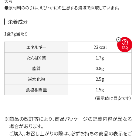
大豆
●原材料ののりは、えび・かにの生息する海域で採取しています。
栄養成分
1食7g当たり
エネルギー
23kcal
FAQ
たんぱく質
1.7g
脂質
0.8g
炭水化物
2.5g
食塩相当量
1.5g
（表示値は目安です）
※商品の改訂等により、商品パッケージの記載内容が異なる
場合があります。
ご購入、お召し上がりの際は、必ずお持ちの商品の表示をご