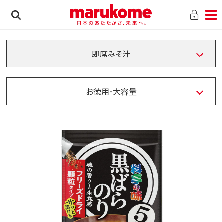
即席みそ汁
お徳用・大容量