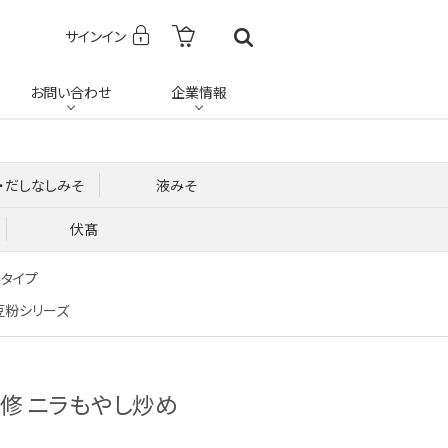
サインイン
お問い合わせ
企業情報
・だしなしみそ
液みそ
伏髙
燥タイプ
豆粉シリーズ
修 ニラもやし炒め