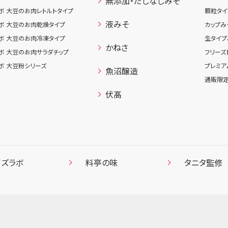
無添加・だしなしみそ
ボ 大豆のお肉レトルトタイプ
顆粒タイ
液みそ
ボ 大豆のお肉乾燥タイプ
カップみ
ボ 大豆のお肉冷凍タイプ
生タイプ
かねさ
ボ 大豆のお肉サラダチップ
フリーズ
ボ 大豆粉シリーズ
プレミア
魚沼醸造
通販限定
伏髙
イズラボ
料亭の味
タニタ監修