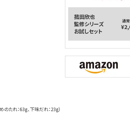
菰田欣也
通常
監修シリーズ
¥2,
お試しセット
めのたれ：63g、下味だれ：23g）