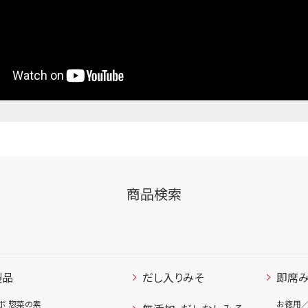
商品検索
製品
だし入りみそ
即席
ボ 惣菜の素
お徳用