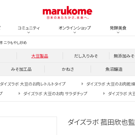
ピ
コミュニティ
オンラインショップ
発酵美食
修 ニラもやし炒め
大豆製品
だし入りみそ
無添加みそ
みそ加工品
かねさ
魚沼醸造
ダイズラボ 大豆のお肉レトルトタイプ
ダイズラボ 大豆のお肉乾
プ
ダイズラボ 大豆のお肉 サラダチップ
ダイズラボ 大
ダイズラボ 菰田欣也監