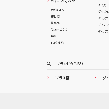
糀(こうじ)製品
ダイズラ
米糀ミルク
ダイズラ
糀甘酒
ダイズラ
糀製品
ダイズラ
乾燥米こうじ
ダイズラ
塩糀
しょうゆ糀
ブランドから探す
プラス糀
ダ