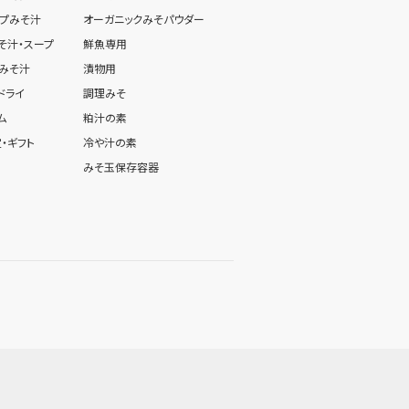
プみそ汁
オーガニックみそパウダー
そ汁・スープ
鮮魚専用
みそ汁
漬物用
ドライ
調理みそ
ム
粕汁の素
・ギフト
冷や汁の素
みそ玉保存容器