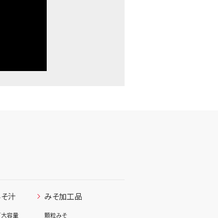
みそ汁
みそ加工品
／大容量
顆粒みそ