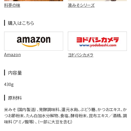
料亭の味
液みそシリーズ
購入はこちら
Amazon
ヨドバシカメラ
内容量
430g
原材料
米みそ（国内製造）、発酵調味料、還元水飴、ぶどう糖、かつおエキス、か
つお節粉末、たん白加水分解物、食塩、酵母粉末、昆布エキス／酒精、調
味料（アミノ酸等）、（一部に大豆を含む）