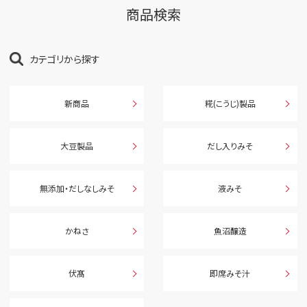
商品検索
カテゴリから探す
新商品
糀(こうじ)製品
大豆製品
だし入りみそ
無添加・だしなしみそ
液みそ
かねさ
魚沼醸造
伏髙
即席みそ汁