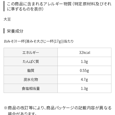
この商品に含まれるアレルギー物質（特定原材料及びそれ
に準ずるものを表示）
大豆
栄養成分
おみそ汁一杯(液みそ大さじ一杯(17g))当たり
エネルギー
32kcal
たんぱく質
1.3g
脂質
0.55g
炭水化物
4.7g
食塩相当量
1.3g
※商品の改訂等により、商品パッケージの記載内容が異なる
場合があります。