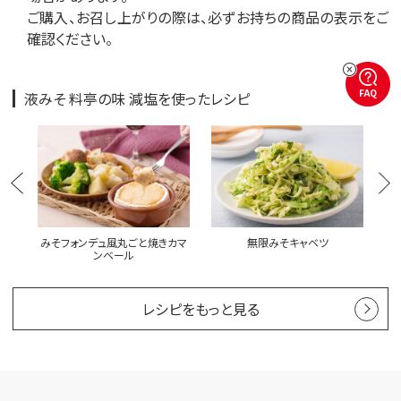
ご購入、お召し上がりの際は、必ずお持ちの商品の表示をご
確認ください。
FAQ
液みそ 料亭の味 減塩を使ったレシピ
そ汁
みそフォンデュ風丸ごと焼きカマ
無限みそキャベツ
サ
ンベール
レシピをもっと見る