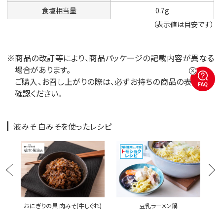
食塩相当量
0.7g
（表示値は目安です）
※商品の改訂等により、商品パッケージの記載内容が異なる
場合があります。
ご購入、お召し上がりの際は、必ずお持ちの商品の表示をご
FAQ
確認ください。
液みそ 白みそを使ったレシピ
豆乳ラーメン鍋
おにぎりの具 肉みそ(牛しぐれ)