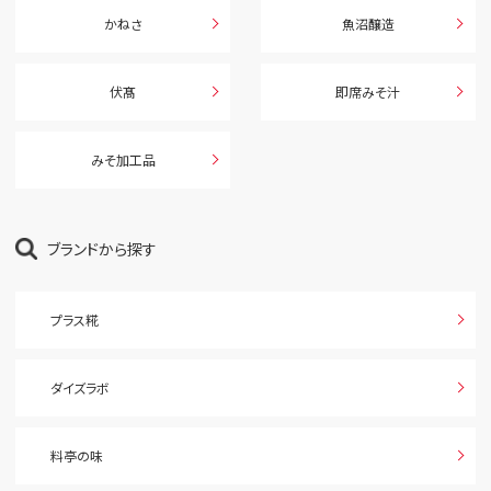
かねさ
魚沼醸造
伏髙
即席みそ汁
みそ加工品
ブランドから探す
プラス糀
ダイズラボ
料亭の味