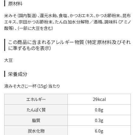
原材料
米みそ（国内製造）、還元水飴、食塩、かつおエキス、かつお節粉末、昆布
エキス、宗田かつお節粉末、たん白加水分解物／酒精、調味料（アミノ
酸等）、（一部に大豆を含む）
この商品に含まれるアレルギー物質（特定原材料及びそれ
に準ずるものを表示）
大豆
栄養成分
液みそ大さじ一杯（15g）当たり
エネルギー
29kcal
たんぱく質
0.8g
脂質
0.3g
炭水化物
6.0g