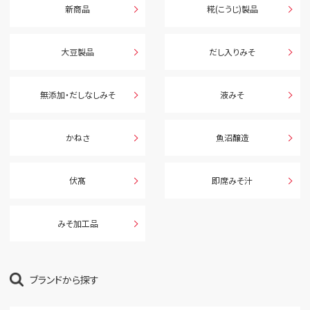
新商品
糀(こうじ)製品
大豆製品
だし入りみそ
無添加・だしなしみそ
液みそ
かねさ
魚沼醸造
伏髙
即席みそ汁
みそ加工品
ブランドから探す