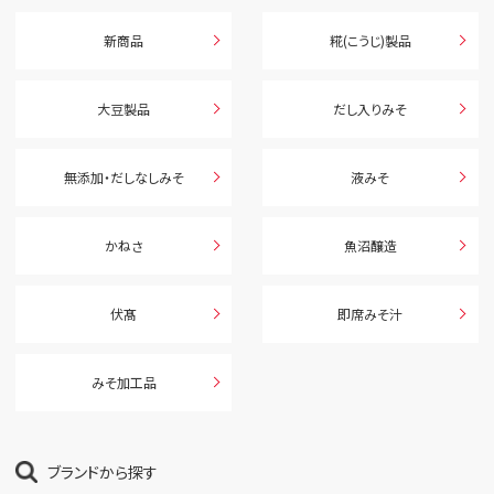
新商品
糀(こうじ)製品
大豆製品
だし入りみそ
無添加・だしなしみそ
液みそ
かねさ
魚沼醸造
伏髙
即席みそ汁
みそ加工品
ブランドから探す