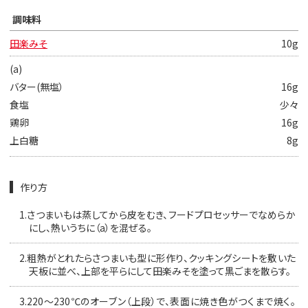
調味料
田楽みそ
10g
(a)
バター(無塩）
16g
食塩
少々
鶏卵
16g
上白糖
8g
作り方
1.
さつまいもは蒸してから皮をむき、フードプロセッサーでなめらか
にし、熱いうちに（a）を混ぜる。
2.
粗熱がとれたらさつまいも型に形作り、クッキングシートを敷いた
天板に並べ、上部を平らにして田楽みそを塗って黒ごまを散らす。
3.
220〜230℃のオーブン（上段）で、表面に焼き色がつくまで焼く。