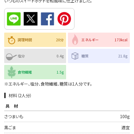
いつものスイートポテトを和風味に仕上げました。
調理時間
20分
エネルギー
173kcal
塩分
0.4g
糖質
21.8g
食物繊維
1.5g
※エネルギー、塩分、食物繊維、糖質は1人分です。
材料（2人分）
具材
さつまいも
100g
黒ごま
適宜