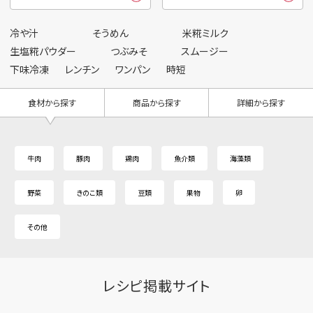
冷や汁
そうめん
米糀ミルク
生塩糀パウダー
つぶみそ
スムージー
下味冷凍
レンチン
ワンパン
時短
食材から探す
商品から探す
詳細から探す
牛肉
豚肉
鶏肉
魚介類
海藻類
野菜
きのこ類
豆類
果物
卵
その他
レシピ掲載サイト