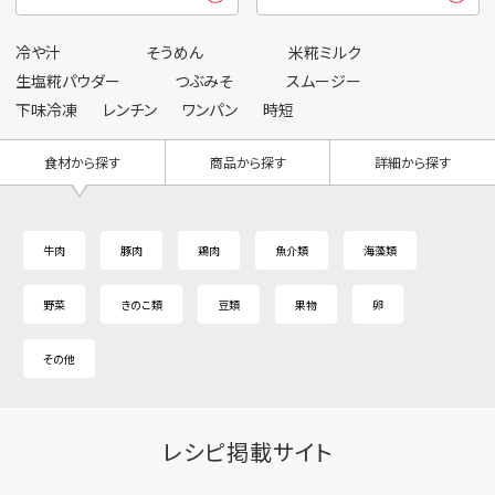
冷や汁
そうめん
米糀ミルク
生塩糀パウダー
つぶみそ
スムージー
下味冷凍
レンチン
ワンパン
時短
食材から探す
商品から探す
詳細から探す
牛肉
豚肉
鶏肉
魚介類
海藻類
野菜
きのこ類
豆類
果物
卵
その他
レシピ掲載サイト