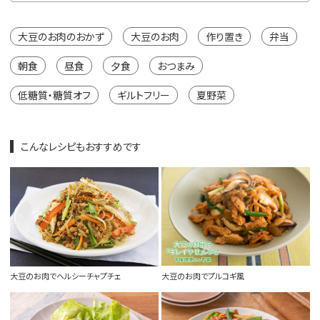
大豆のお肉のおかず
大豆のお肉
作り置き
弁当
朝食
昼食
夕食
おつまみ
低糖質・糖質オフ
ギルトフリー
夏野菜
こんなレシピもおすすめです
大豆のお肉でヘルシーチャプチェ
大豆のお肉でプルコギ風