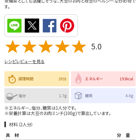
常備菜としても活躍しそうな、大豆のお肉と枝豆のヘルシーな炒め物で
す。
5.0
レシピレビューを見る
調理時間
20分
エネルギー
193kcal
塩分
1.7g
糖質
6.0g
※エネルギー、塩分、糖質は1人分です。
※栄養計算は大豆のお肉ミンチ(100g)で算出しています。
材料（2人分）
具材
分量