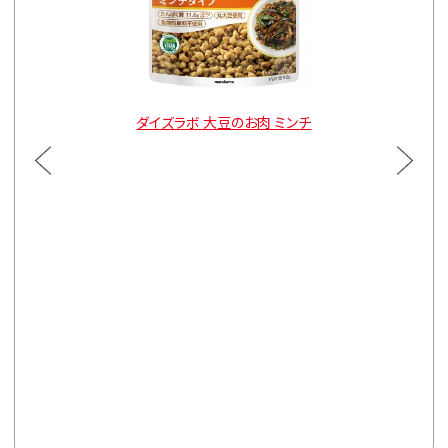
ルトタイプ
ダイズラボ 大豆のお肉 ミンチ
ダイズラ
通常価格
3袋
¥900
通常価格
5袋
¥1,470
※カートは