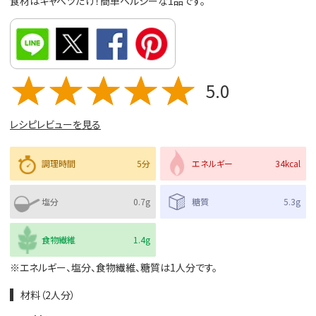
食材はキャベツだけ！簡単ヘルシーな1品です。
5.0
レシピレビューを見る
調理時間
5分
エネルギー
34kcal
塩分
0.7g
糖質
5.3g
食物繊維
1.4g
※エネルギー、塩分、食物繊維、糖質は1人分です。
材料（2人分）