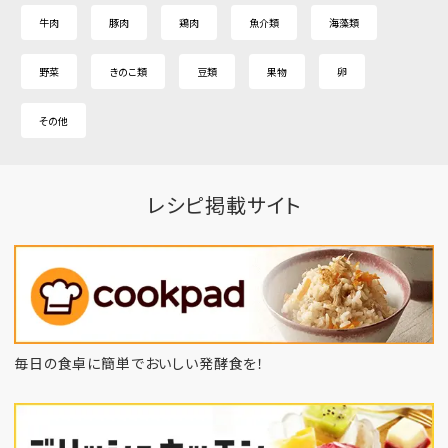
牛肉
豚肉
鶏肉
魚介類
海藻類
野菜
きのこ類
豆類
果物
卵
その他
レシピ掲載サイト
毎日の食卓に簡単でおいしい発酵食を！