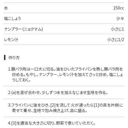
水
150cc
塩こしょう
少々
ナンプラー(ニョクマム)
小さじ1
レモン汁
小さじ1/2
作り方
1.
豚バラ肉は一口大に切る。油をひいたフライパンを熱し豚バラ肉を
炒める。もやし、ナンプラー、レモン汁を加えてさっと炒め、塩こしょ
うしておく。
2.
(a)を混ぜ合わせ、少しずつ水を加えなじませ生地を作る。
3.
フライパンに油をひき、[2]を流して火が通ったら[1]の具を片側に
寄せて乗せ、生地で包み焼き上げ、皿に盛る。
4.
[3]を適当な大きさに切り、野菜で巻いていただく。