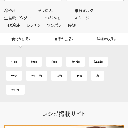
冷や汁
そうめん
米糀ミルク
生塩糀パウダー
つぶみそ
スムージー
下味冷凍
レンチン
ワンパン
時短
食材から探す
商品から探す
詳細から探す
牛肉
豚肉
鶏肉
魚介類
海藻類
野菜
きのこ類
豆類
果物
卵
その他
レシピ掲載サイト