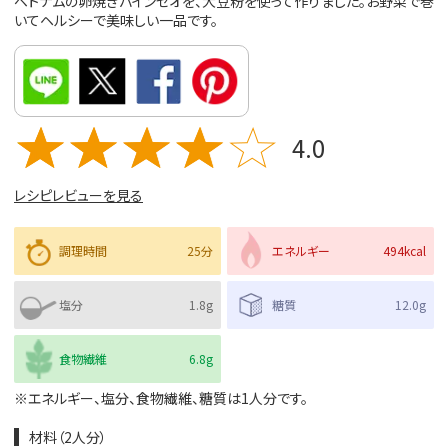
ベトナムの卵焼きバインセオを、大豆粉を使って作りました。お野菜で巻
いてヘルシーで美味しい一品です。
4.0
レシピレビューを見る
調理時間
25分
エネルギー
494kcal
塩分
1.8g
糖質
12.0g
食物繊維
6.8g
※エネルギー、塩分、食物繊維、糖質は1人分です。
材料（2人分）