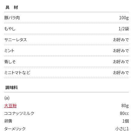
具材
豚バラ肉
100g
もやし
1/2袋
サニーレタス
お好みで
ミント
お好みで
青しそ
お好みで
ミニトマトなど
お好みで
調味料
(a)
大豆粉
80g
ココナッツミルク
80cc
卵黄
1個
ターメリック
小さじ1