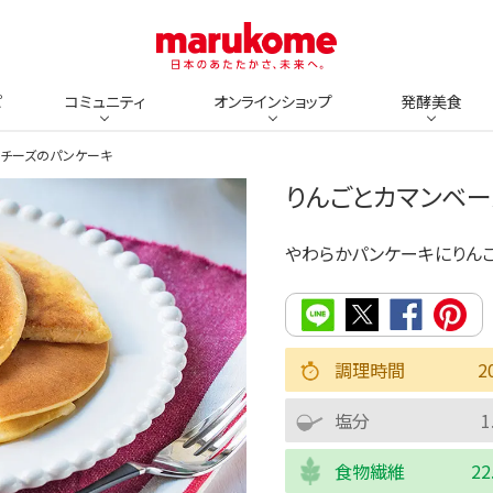
ピ
コミュニティ
オンラインショップ
発酵美食
ルチーズのパンケーキ
りんごとカマンベ
やわらかパンケーキにりん
調理時間
2
塩分
1
食物繊維
22