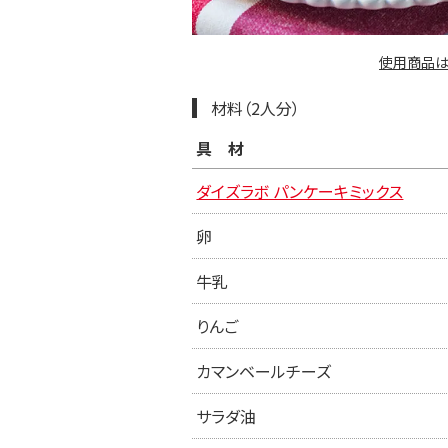
使用商品は
材料（2人分）
具材
ダイズラボ パンケーキミックス
卵
牛乳
りんご
カマンベールチーズ
サラダ油