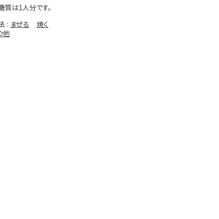
糖質は1人分です。
法
まぜる
焼く
の他