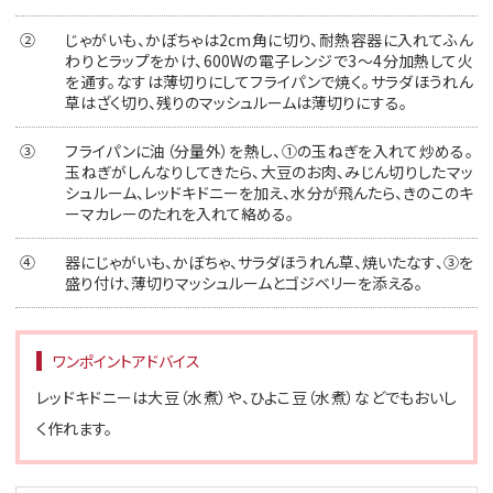
②
じゃがいも、かぼちゃは2cm角に切り、耐熱容器に入れてふん
わりとラップをかけ、600Wの電子レンジで3〜4分加熱して火
を通す。なすは薄切りにしてフライパンで焼く。サラダほうれん
草はざく切り、残りのマッシュルームは薄切りにする。
③
フライパンに油（分量外）を熱し、①の玉ねぎを入れて炒める。
玉ねぎがしんなりしてきたら、大豆のお肉、みじん切りしたマッ
シュルーム、レッドキドニーを加え、水分が飛んたら、きのこのキ
ーマカレーのたれを入れて絡める。
④
器にじゃがいも、かぼちゃ、サラダほうれん草、焼いたなす、③を
盛り付け、薄切りマッシュルームとゴジベリーを添える。
ワンポイントアドバイス
レッドキドニーは大豆（水煮）や、ひよこ豆（水煮）などでもおいし
く作れます。