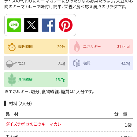
ライスの代わりにキーマカレーにぴったりなお野菜たっぷり。大豆のお
肉のキーマカレーで味付け簡単、栄養と食べ応え満点のサラダです。
調理時間
20分
エネルギー
314kcal
塩分
3.1g
糖質
42.9g
食物繊維
15.7g
※エネルギー、塩分、食物繊維、糖質は1人分です。
材料（2人分）
具材
分量
ダイズラボ きのこのキーマカレー
1袋
玉ねぎ