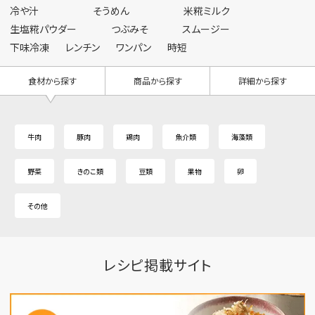
冷や汁
そうめん
米糀ミルク
生塩糀パウダー
つぶみそ
スムージー
下味冷凍
レンチン
ワンパン
時短
食材から探す
商品から探す
詳細から探す
牛肉
豚肉
鶏肉
魚介類
海藻類
野菜
きのこ類
豆類
果物
卵
その他
レシピ掲載サイト