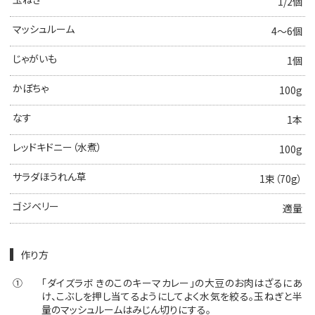
1/2個
マッシュルーム
4～6個
じゃがいも
1個
かぼちゃ
100g
なす
1本
レッドキドニー（水煮）
100g
サラダほうれん草
1束（70g）
ゴジベリー
適量
作り方
①
「ダイズラボ きのこのキーマカレー」の大豆のお肉はざるにあ
け、こぶしを押し当てるようにしてよく水気を絞る。玉ねぎと半
量のマッシュルームはみじん切りにする。