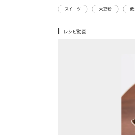
スイーツ
大豆粉
低
レシピ動画