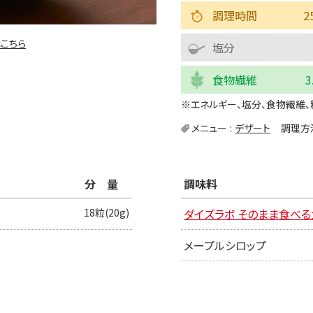
調理時間
2
こちら
塩分
食物繊維
3
※エネルギー、塩分、食物繊維、
メニュー
デザート
調理方
分量
調味料
18粒(20g)
ダイズラボ そのまま食べ
メープルシロップ