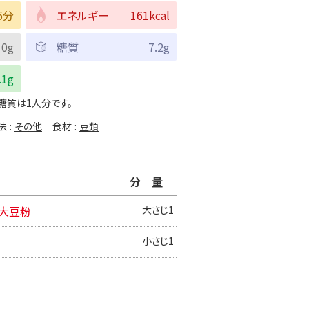
5分
エネルギー
161kcal
0g
糖質
7.2g
.1g
糖質は1人分です。
法
その他
食材
豆類
分量
る大豆粉
大さじ1
小さじ1