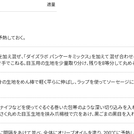
適量
予熱しておく。
を加え混ぜ、「ダイズラボ パンケーキミックス」を加えて混ぜ合わせ
で手でこねる。目玉用の生地を少量取り分け、残りを8等分して丸め
分の生地をめん棒で軽く平らに伸ばし、ラップを使ってソーセージに巻
ナイフなどを使ってぐるぐる巻いた包帯のような深い切り込みを入
さく丸めた目玉生地を挟み爪楊枝で穴をあけ、黒ごまの黒目を入れ
に間隔をあけて並べ、全体にオリーブオイルを塗り、200℃に予熱し