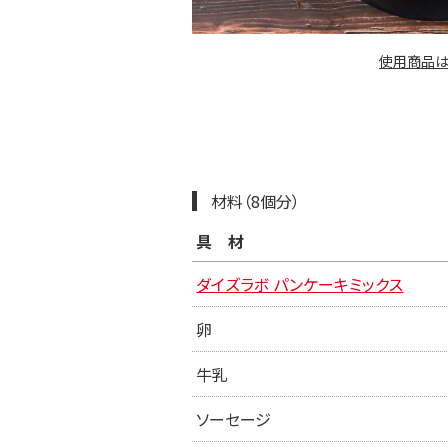
使用商品は
材料（8個分）
具材
ダイズラボ パンケーキミックス
卵
牛乳
ソーセージ