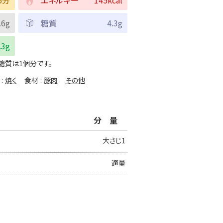
.6g
糖質
4.3g
.3g
糖質は1個分です。
焼く
食材
豚肉
その他
分量
大さじ1
適量