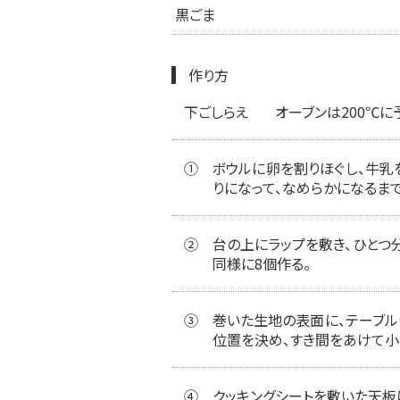
黒ごま
作り方
下ごしらえ
オーブンは200℃に
①
ボウルに卵を割りほぐし、牛乳
りになって、なめらかになるま
②
台の上にラップを敷き、ひとつ
同様に8個作る。
③
巻いた生地の表面に、テーブル
位置を決め、すき間をあけて小
④
クッキングシートを敷いた天板