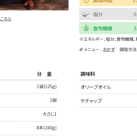
塩分
0
こちら
食物繊維
5
※エネルギー、塩分、食物繊維、
メニュー
おかず
調理方法
分量
調味料
1袋(125g)
オリーブオイル
1個
ケチャップ
大さじ1
8本(160g)