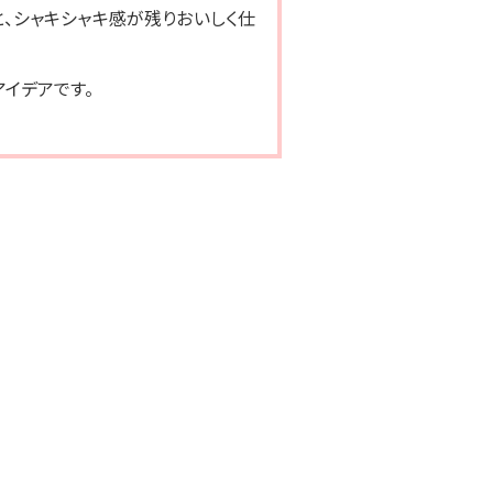
、シャキシャキ感が残りおいしく仕
アイデアです。
ズラボ 大豆のお肉 スライス
ダイズラボ 大豆のお肉スライス
トタイプ
通
3袋
カートに入れる
通
5袋
¥