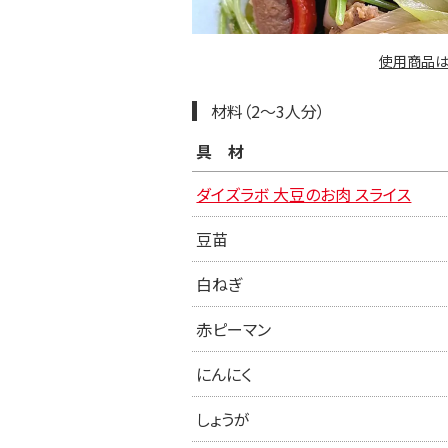
使用商品は
材料（2〜3人分）
具材
ダイズラボ 大豆のお肉 スライス
豆苗
白ねぎ
赤ピーマン
にんにく
しょうが