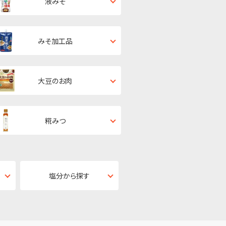
液みそ
みそ加工品
大豆のお肉
糀みつ
塩分から探す