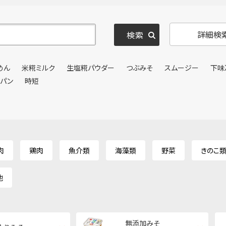
詳細検
めん
米糀ミルク
生塩糀パウダー
つぶみそ
スムージー
下味
ンパン
時短
肉
鶏肉
魚介類
海藻類
野菜
きのこ
他
無添加みそ