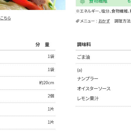
食物繊維
6
※エネルギー、塩分、食物繊維、
こちら
メニュー
おかず
調理方法
分量
調味料
1袋
ごま油
1袋
(a)
ナンプラー
約20cm
オイスターソース
2個
レモン果汁
1片
1片