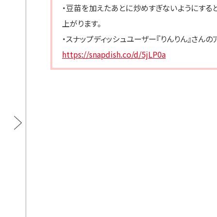
・豆苗を加えたあとに炒めすぎないようにすると
上がります。
・スナップディッシュユーザー『りんりん』さんの
https://snapdish.co/d/5jLP0a
ダイズラボ 大豆のお肉スライス レトル
ダイ
トタイプ
通常価格
3袋
¥900
カートに入れる
通常価格
5袋
¥1,470