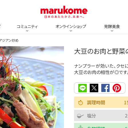
ピ
コミュニティ
オンラインショップ
発酵美食
アジアン炒め
大豆のお肉と野菜
ナンプラーが効いた、クセ
大豆のお肉の相性が◎です
調理時間
1
塩分
2