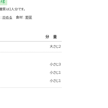
.1g
糖質は1人分です。
炒める
食材
野菜
分量
大さじ2
小さじ3
小さじ1
小さじ1