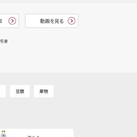
索
動画を見る
冷凍
類
豆類
果物