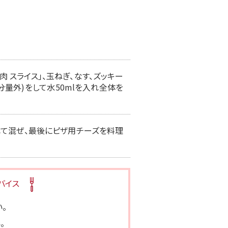
 スライス」、玉ねぎ、なす、ズッキー
分量外)をして水50mlを入れ全体を
れて混ぜ、最後にピザ用チーズを料理
バイス
。
。