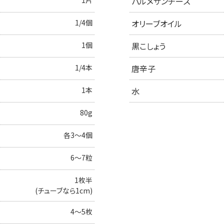
パルメザンチーズ
1/4個
オリーブオイル
1個
黒こしょう
1/4本
唐辛子
1本
水
80g
各3〜4個
6～7粒
1枚半
(チューブなら1cm)
4～5枚