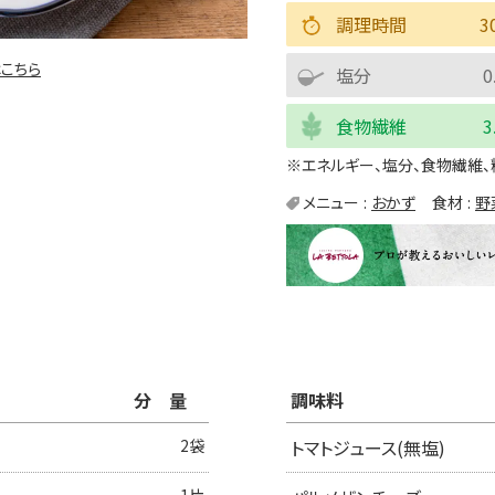
調理時間
3
こちら
塩分
0
食物繊維
3
※エネルギー、塩分、食物繊維、
メニュー
おかず
食材
野
分量
調味料
2袋
トマトジュース(無塩)
1片