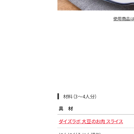
使用商品は
材料（3〜4人分）
具材
ダイズラボ 大豆のお肉 スライス