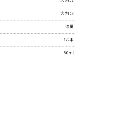
大さじ3
適量
1/2本
50ml