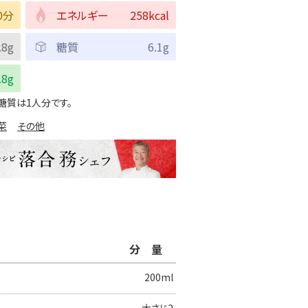
0分
エネルギー
258kcal
.8g
糖質
6.1g
.8g
糖質は1人分です。
菜
その他
分量
200ml
大さじ2