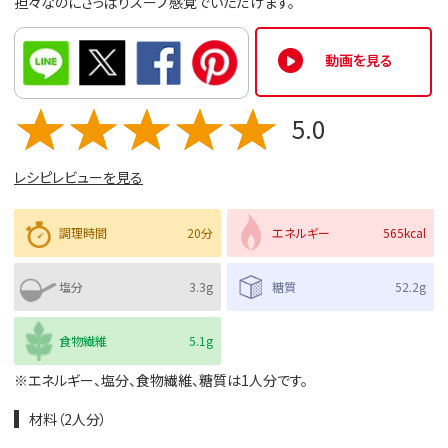
担々なのにさっぱりスープ感覚でいただけます。
動画を見る
5.0
レシピレビューを見る
調理時間
20分
エネルギー
565kcal
塩分
3.3g
糖質
52.2g
食物繊維
5.1g
※エネルギー、塩分、食物繊維、糖質は1人分です。
材料（2人分）