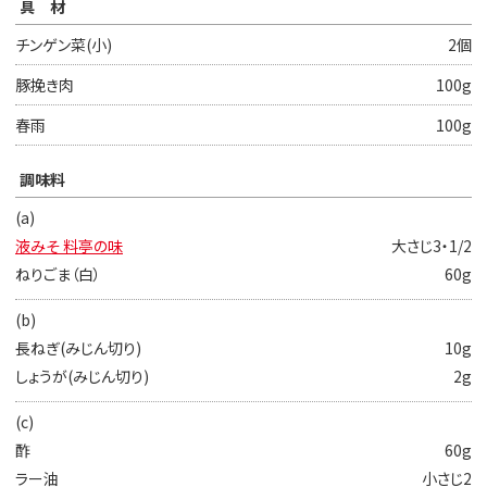
具材
チンゲン菜(小)
2個
豚挽き肉
100g
春雨
100g
調味料
(a)
液みそ 料亭の味
大さじ3・1/2
ねりごま（白）
60g
(b)
長ねぎ(みじん切り)
10g
しょうが(みじん切り)
2g
(c)
酢
60g
ラー油
小さじ2