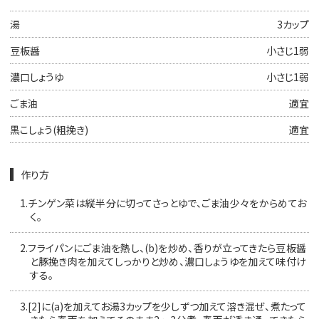
湯
3カップ
豆板醤
小さじ1弱
濃口しょうゆ
小さじ1弱
ごま油
適宜
黒こしょう(粗挽き)
適宜
作り方
1.
チンゲン菜は縦半分に切ってさっとゆで、ごま油少々をからめてお
く。
2.
フライパンにごま油を熱し、(b)を炒め、香りが立ってきたら豆板醤
と豚挽き肉を加えてしっかりと炒め、濃口しょうゆを加えて味付け
する。
3.
[2]に(a)を加えてお湯3カップを少しずつ加えて溶き混ぜ、煮たって