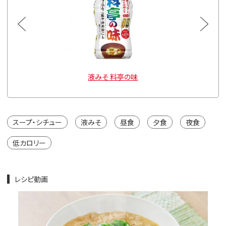
g
液みそ 料亭の味
スープ・シチュー
液みそ
昼食
夕食
夜食
低カロリー
レシピ動画