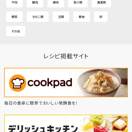
牛肉
豚肉
鶏肉
魚介類
海藻類
野菜
きのこ類
豆類
果物
卵
その他
レシピ掲載サイト
毎日の食卓に簡単でおいしい発酵食を！