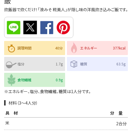
飯
炊飯器で炊くだけ！「液みそ 糀美人」が隠し味の洋風炊き込みご飯です。
調理時間
40分
エネルギー
377kcal
塩分
1.7g
糖質
63.5g
食物繊維
0.9g
※エネルギー、塩分、食物繊維、糖質は1人分です。
材料（3～4人分）
具材
分量
米
2合分