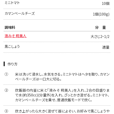
ミニトマト
10個
カマンベールチーズ
1個(100g)
調味料
分量
液みそ 糀美人
大さじ2・1/2
黒こしょう
適量
作り方
①
米は洗って浸水し、水気をきる。ミニトマトはヘタを取り、カマン
ベールチーズは一口大に切る。
②
炊飯器の内釜に米と「液みそ 糀美人」を入れ、2合の目盛りま
で水(約350cc)(分量外)を入れ、ざっとかき混ぜる。ミニトマト、
カマンベールチーズを乗せ、普通炊飯モードで炊く。
③
炊き上がったら大きく混ぜて器によそい、お好みで黒こしょうや