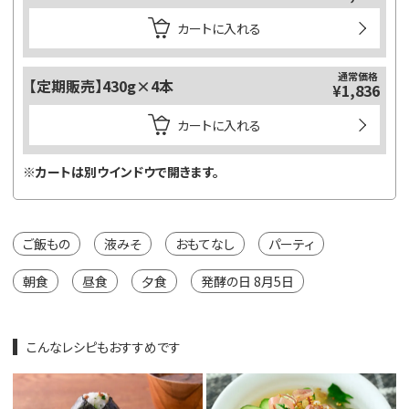
カートに入れる
通常価格
【定期販売】430g×4本
¥1,836
カートに入れる
※カートは別ウインドウで開きます。
ご飯もの
液みそ
おもてなし
パーティ
朝食
昼食
夕食
発酵の日 8月5日
こんなレシピもおすすめです