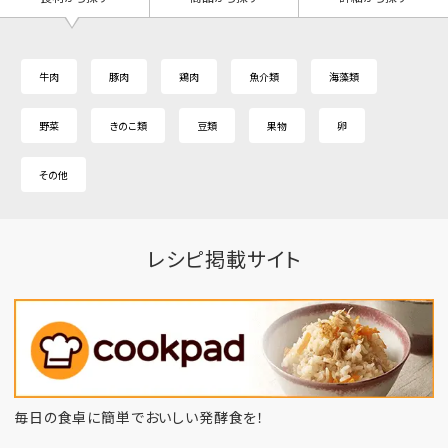
牛肉
豚肉
鶏肉
魚介類
海藻類
野菜
きのこ類
豆類
果物
卵
その他
レシピ掲載サイト
毎日の食卓に簡単でおいしい発酵食を！