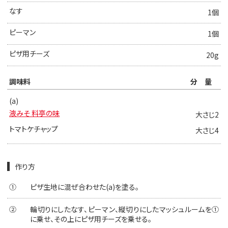
なす
1個
ピーマン
1個
ピザ用チーズ
20g
調味料
分量
(a)
液みそ 料亭の味
大さじ2
トマトケチャップ
大さじ4
作り方
①
ピザ生地に混ぜ合わせた(a)を塗る。
②
輪切りにしたなす、ピーマン、縦切りにしたマッシュルームを①
に乗せ、その上にピザ用チーズを乗せる。