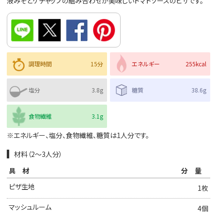
液みそとケチャップの組み合わせが美味しいトマトソースのピザです。
調理時間
15分
エネルギー
255kcal
塩分
3.8g
糖質
38.6g
食物繊維
3.1g
※エネルギー、塩分、食物繊維、糖質は1人分です。
材料（2〜3人分）
具材
分量
ピザ生地
1枚
マッシュルーム
4個