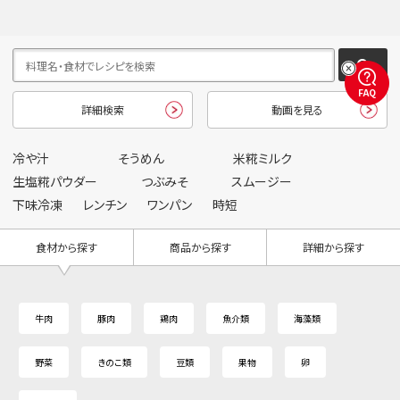
FAQ
詳細検索
動画を見る
冷や汁
そうめん
米糀ミルク
生塩糀パウダー
つぶみそ
スムージー
下味冷凍
レンチン
ワンパン
時短
食材から探す
商品から探す
詳細から探す
牛肉
豚肉
鶏肉
魚介類
海藻類
野菜
きのこ類
豆類
果物
卵