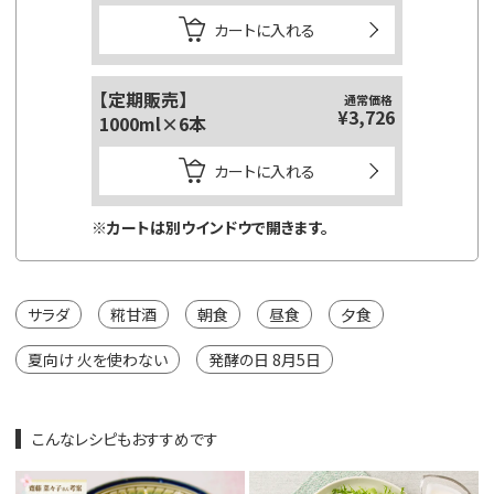
カートに入れる
【定期販売】
【定期販
通常価格
¥3,726
1000ml×6本
125ml
カートに入れる
※カートは別ウインドウで開きます。
※カートは
サラダ
糀甘酒
朝食
昼食
夕食
夏向け 火を使わない
発酵の日 8月5日
こんなレシピもおすすめです