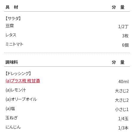
具材
分量
【サラダ】
豆腐
1/2丁
レタス
3枚
ミニトマト
6個
調味料
分量
【ドレッシング】
(a)プラス糀 糀甘酒
40ml
(a)レモン汁
大さじ2
(a)オリーブオイル
大さじ2
(a)塩
小さじ1
玉ねぎ
1/4玉
にんじん
1/3本