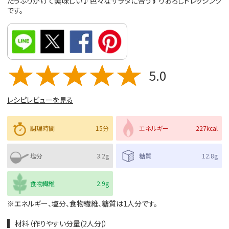
たっぷりかけて美味しい♪色々なサラダに合うすりおろしドレッシング
です。
5.0
レシピレビューを見る
調理時間
15分
エネルギー
227kcal
塩分
3.2g
糖質
12.8g
食物繊維
2.9g
※エネルギー、塩分、食物繊維、糖質は1人分です。
材料（作りやすい分量(2人分)）