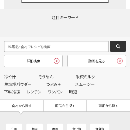
注目キーワード
詳細検索
動画を見る
冷や汁
そうめん
米糀ミルク
生塩糀パウダー
つぶみそ
スムージー
下味冷凍
レンチン
ワンパン
時短
食材から探す
商品から探す
詳細から探す
牛肉
豚肉
鶏肉
魚介類
海藻類