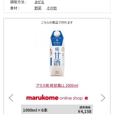
調理方法
まぜる
食材
野菜
その他
こちらの商品で作れます
l
プラス糀 糀甘酒LL 1000ml
通常価格
1000ml×6本
125ml
¥4,158