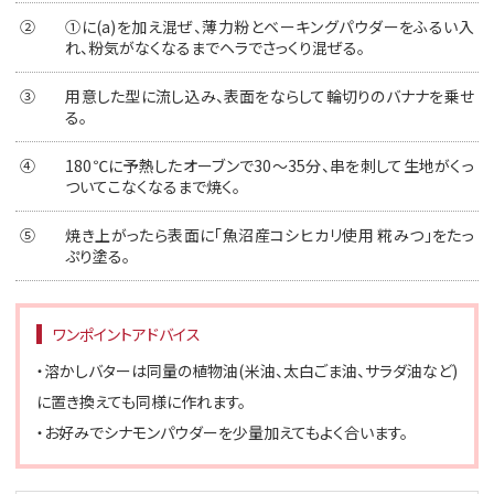
②
①に(a)を加え混ぜ、薄力粉とベーキングパウダーをふるい入
れ、粉気がなくなるまでヘラでさっくり混ぜる。
③
用意した型に流し込み、表面をならして輪切りのバナナを乗せ
る。
④
180℃に予熱したオーブンで30～35分、串を刺して生地がくっ
ついてこなくなるまで焼く。
⑤
焼き上がったら表面に「魚沼産コシヒカリ使用 糀みつ」をたっ
ぷり塗る。
ワンポイントアドバイス
・溶かしバターは同量の植物油(米油、太白ごま油、サラダ油など)
に置き換えても同様に作れます。
・お好みでシナモンパウダーを少量加えてもよく合います。