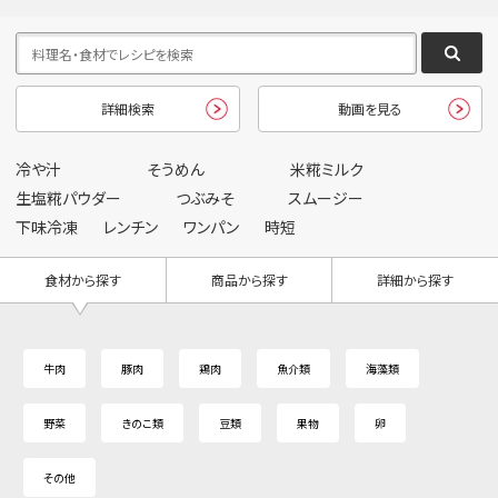
詳細検索
動画を見る
冷や汁
そうめん
米糀ミルク
生塩糀パウダー
つぶみそ
スムージー
下味冷凍
レンチン
ワンパン
時短
食材から探す
商品から探す
詳細から探す
牛肉
豚肉
鶏肉
魚介類
海藻類
野菜
きのこ類
豆類
果物
卵
その他