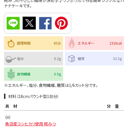
糀みつのやさしい風味が決め手♪ワンボウルで作る簡単シンプルなバ
ナナケーキです。
調理時間
45分
エネルギー
231kcal
塩分
0.2g
糖質
33.5g
食物繊維
0.9g
※エネルギー、塩分、食物繊維、糖質は1/6カット分です。
材料（18cmパウンド型1台分）
具材
分量
(a)
魚沼産コシヒカリ使用 糀みつ