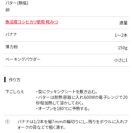
バター(無塩)
卵
魚沼産コシヒカリ使用 糀みつ
適量
バナナ
1～2本
薄力粉
150g
ベーキングパウダー
小さじ1
作り方
下ごしらえ
・型にクッキングシートを敷き込む。
・バターは耐熱容器に入れ600Wの電子レンジで20
秒程加熱して溶かしておく。
・オーブンを180℃に予熱する。
①
バナナは1/2本を幅7mmの輪切りにし、残りをボウルに入れフ
ォークの背などで粗く潰す。